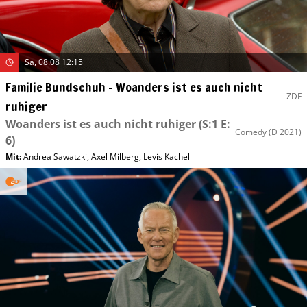
Sa, 08.08 12:15
Familie Bundschuh – Woanders ist es auch nicht
ZDF
ruhiger
Woanders ist es auch nicht ruhiger
(S:1 E:
Comedy
(D 2021)
6)
Mit
:
Andrea Sawatzki
,
Axel Milberg
,
Levis Kachel