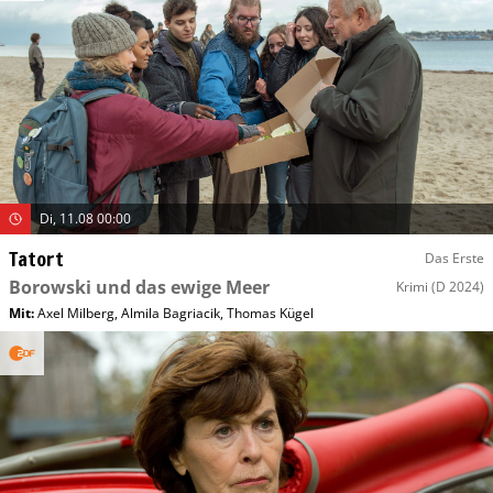
Di, 11.08 00:00
Tatort
Das Erste
Borowski und das ewige Meer
Krimi
(D 2024)
Mit
:
Axel Milberg
,
Almila Bagriacik
,
Thomas Kügel