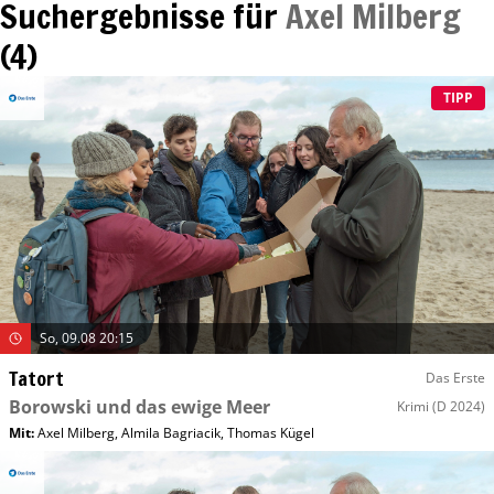
Suchergebnisse für
Axel Milberg
(
4
)
TIPP
So, 09.08 20:15
Tatort
Das Erste
Borowski und das ewige Meer
Krimi
(D 2024)
Mit
:
Axel Milberg
,
Almila Bagriacik
,
Thomas Kügel