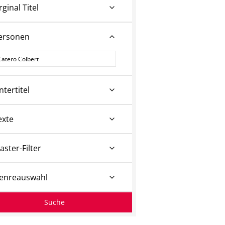
rginal Titel
ersonen
ersonen
ntertitel
exte
aster-Filter
enreauswahl
Suche