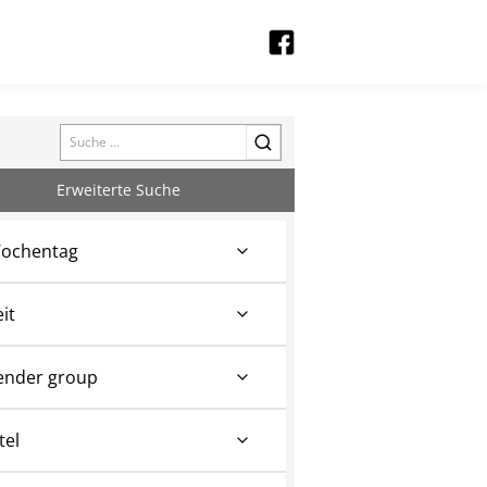
Search
Erweiterte Suche
ochentag
eit
ender group
tel