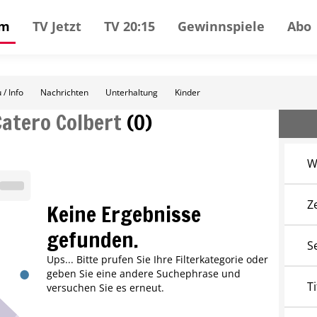
mm
TV Jetzt
TV 20:15
Gewinnspiele
Abo
 / Info
Nachrichten
Unterhaltung
Kinder
Catero Colbert
(
0
)
W
Z
Keine Ergebnisse
gefunden.
S
Ups... Bitte prufen Sie Ihre Filterkategorie oder
geben Sie eine andere Suchephrase und
Ti
versuchen Sie es erneut.