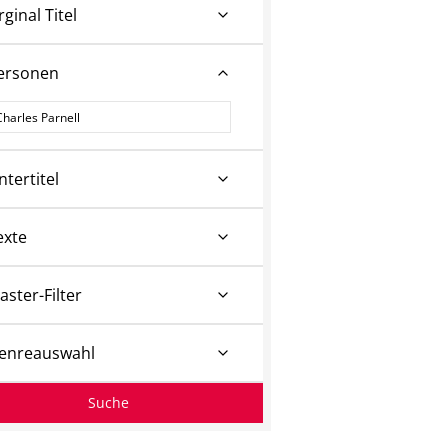
rginal Titel
ersonen
ersonen
ntertitel
exte
aster-Filter
enreauswahl
Suche