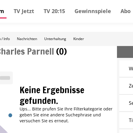
mm
TV Jetzt
TV 20:15
Gewinnspiele
Abo
 / Info
Nachrichten
Unterhaltung
Kinder
Charles Parnell
(
0
)
W
Z
Keine Ergebnisse
gefunden.
S
Ups... Bitte prufen Sie Ihre Filterkategorie oder
geben Sie eine andere Suchephrase und
Ti
versuchen Sie es erneut.