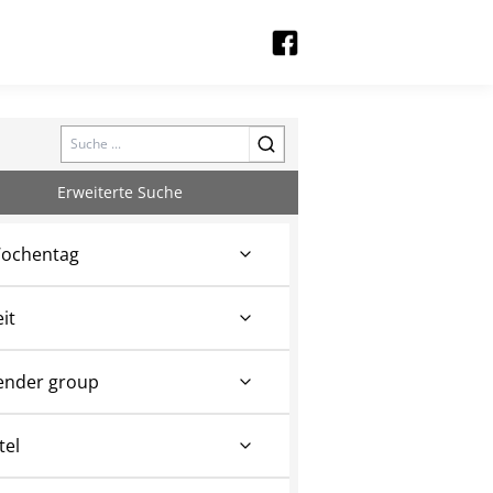
Search
Erweiterte Suche
ochentag
eit
ender group
tel