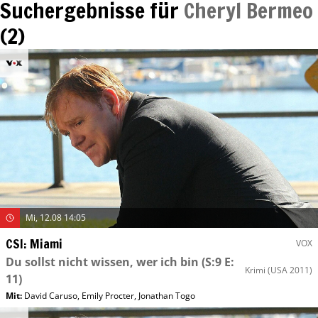
Suchergebnisse für
Cheryl Bermeo
(
2
)
Mi, 12.08 14:05
CSI: Miami
VOX
Du sollst nicht wissen, wer ich bin
(S:9 E:
Krimi
(USA 2011)
11)
Mit
:
David Caruso
,
Emily Procter
,
Jonathan Togo