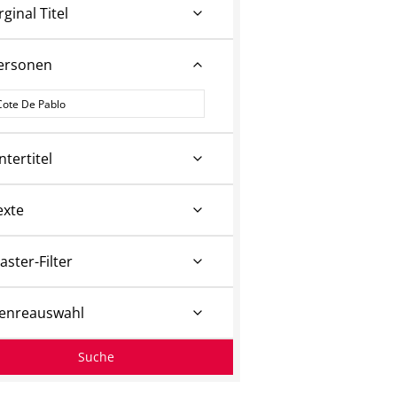
rginal Titel
ersonen
ersonen
ntertitel
exte
aster-Filter
enreauswahl
Suche