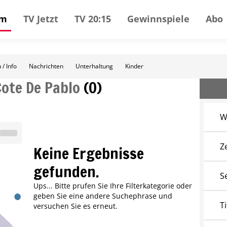
mm
TV Jetzt
TV 20:15
Gewinnspiele
Abo
 / Info
Nachrichten
Unterhaltung
Kinder
Cote De Pablo
(
0
)
W
Z
Keine Ergebnisse
gefunden.
S
Ups... Bitte prufen Sie Ihre Filterkategorie oder
geben Sie eine andere Suchephrase und
Ti
versuchen Sie es erneut.