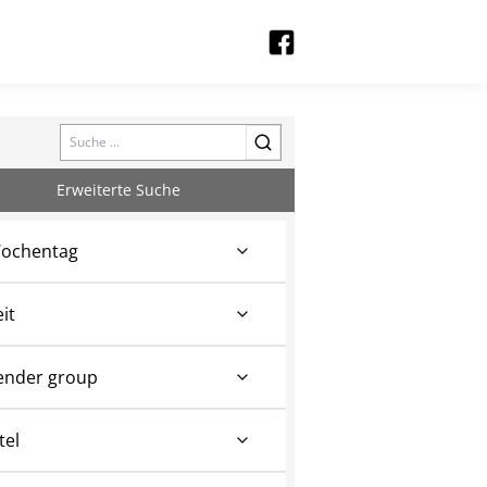
Search
Erweiterte Suche
ochentag
eit
ender group
tel