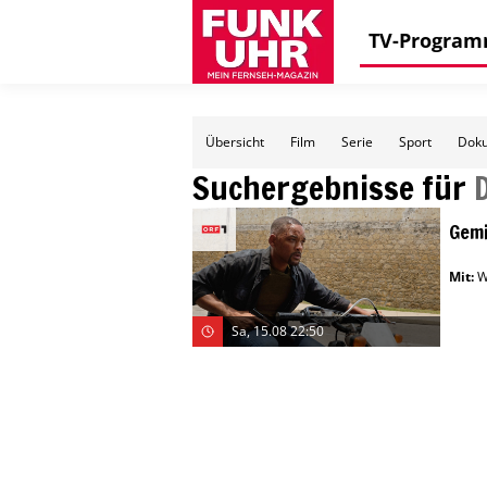
TV-Progra
Übersicht
Film
Serie
Sport
Doku
Suchergebnisse für
Gem
Mit
:
W
Sa, 15.08 22:50