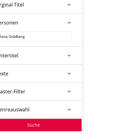
rginal Titel
ersonen
ersonen
ntertitel
exte
aster-Filter
enreauswahl
Suche