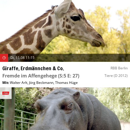
Di, 11.08 11:15
Giraffe, Erdmännchen & Co.
RBB Berlin
Fremde im Affengehege
(S:5 E: 27)
Tiere
(D 2012)
Mit
:
Walter Arlt
,
Jörg Beckmann
,
Thomas Hüge