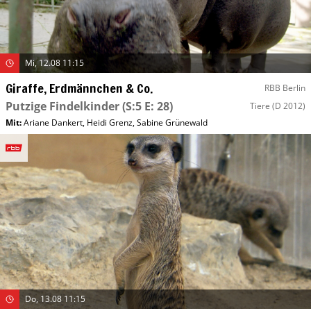
Mi, 12.08 11:15
Giraffe, Erdmännchen & Co.
RBB Berlin
Putzige Findelkinder
(S:5 E: 28)
Tiere
(D 2012)
Mit
:
Ariane Dankert
,
Heidi Grenz
,
Sabine Grünewald
Do, 13.08 11:15