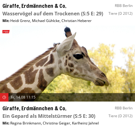
Giraffe, Erdmännchen & Co.
RBB Berlin
Wasservögel auf dem Trockenen
(S:5 E: 29)
Tiere
(D 2012)
Mit
:
Heidi Grenz
,
Michael Gühlcke
,
Christian Heberer
Fr, 14.08 11:15
Giraffe, Erdmännchen & Co.
RBB Berlin
Ein Gepard als Mittelstürmer
(S:5 E: 30)
Tiere
(D 2012)
Mit
:
Regina Brinkmann
,
Christina Geiger
,
Karlheinz Jahnel