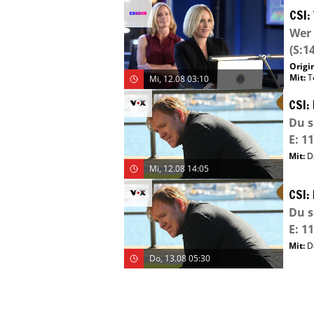
CSI:
Wer 
(S:14
Origin
Mit
:
T
Mi, 12.08 03:10
CSI:
Du s
E: 11
Mit
:
D
Mi, 12.08 14:05
CSI:
Du s
E: 11
Mit
:
D
Do, 13.08 05:30