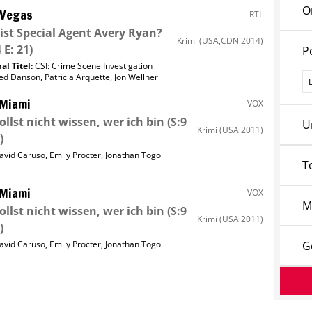
O
 Vegas
RTL
ist Special Agent Avery Ryan?
Krimi
(USA,CDN 2014)
 E: 21)
P
al Titel:
CSI: Crime Scene Investigation
P
ed Danson
,
Patricia Arquette
,
Jon Wellner
 Miami
VOX
ollst nicht wissen, wer ich bin
(S:9
U
Krimi
(USA 2011)
)
avid Caruso
,
Emily Procter
,
Jonathan Togo
T
 Miami
VOX
M
ollst nicht wissen, wer ich bin
(S:9
Krimi
(USA 2011)
)
avid Caruso
,
Emily Procter
,
Jonathan Togo
G