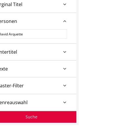
rginal Titel
ersonen
ersonen
ntertitel
exte
aster-Filter
enreauswahl
Suche