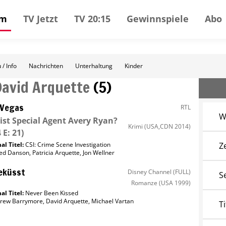
mm
TV Jetzt
TV 20:15
Gewinnspiele
Abo
 / Info
Nachrichten
Unterhaltung
Kinder
David Arquette
(
5
)
 Vegas
RTL
W
ist Special Agent Avery Ryan?
Krimi
(USA,CDN 2014)
 E: 21)
al Titel:
CSI: Crime Scene Investigation
Z
ed Danson
,
Patricia Arquette
,
Jon Wellner
eküsst
Disney Channel (FULL)
S
Romanze
(USA 1999)
al Titel:
Never Been Kissed
rew Barrymore
,
David Arquette
,
Michael Vartan
Ti