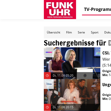
TV-Progra
Übersicht
Film
Serie
Sport
Doku
Suchergebnisse für
CSI:
Wer 
(S:14
Origin
Mit
:
T
Di, 11.08 05:20
Ung
Origin
Mit
:
D
Di, 11.08 20:15