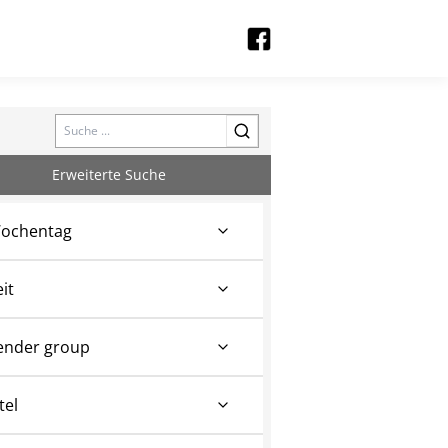
Search
Erweiterte Suche
ochentag
eit
ender group
tel