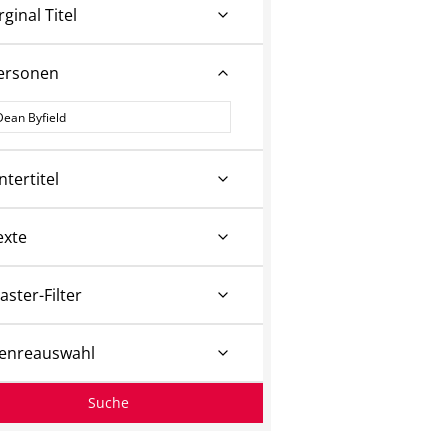
rginal Titel
ersonen
ersonen
ntertitel
exte
aster-Filter
enreauswahl
Suche