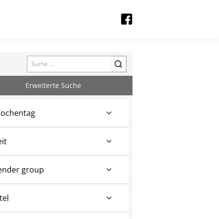
Search
Erweiterte Suche
ochentag
eit
ender group
tel