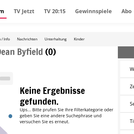
mm
TV Jetzt
TV 20:15
Gewinnspiele
Abo
 / Info
Nachrichten
Unterhaltung
Kinder
Dean Byfield
(
0
)
W
Z
Keine Ergebnisse
gefunden.
S
Ups... Bitte prufen Sie Ihre Filterkategorie oder
geben Sie eine andere Suchephrase und
Ti
versuchen Sie es erneut.