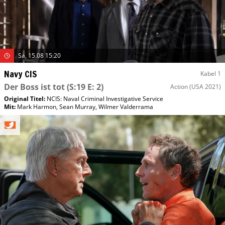
Sa, 15.08 15:20
Navy CIS
Kabel 1
Der Boss ist tot
(S:19 E: 2)
Action
(USA 2021)
Original Titel:
NCIS: Naval Criminal Investigative Service
Mit
:
Mark Harmon
,
Sean Murray
,
Wilmer Valderrama