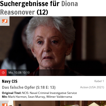
Suchergebnisse für
Diona
Reasonover
(
12
)
Mo, 10.08 10:10
Navy CIS
Kabel 1
Das falsche Opfer
(S:18 E: 13)
Action
(USA 2021)
Original Titel:
NCIS: Naval Criminal Investigative Service
Mit
:
Mark Harmon
,
Sean Murray
,
Wilmer Valderrama