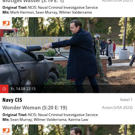
Blutiges Wasser
(S:19 E: 1)
Action
(USA 2021)
Original Titel:
NCIS: Naval Criminal Investigative Service
Mit
:
Mark Harmon
,
Sean Murray
,
Wilmer Valderrama
Fr, 14.08 22:15
Navy CIS
Kabel 1
Wonder Woman
(S:20 E: 19)
Action
(USA 2023)
Original Titel:
NCIS: Naval Criminal Investigative Service
Mit
:
Sean Murray
,
Wilmer Valderrama
,
Katrina Law