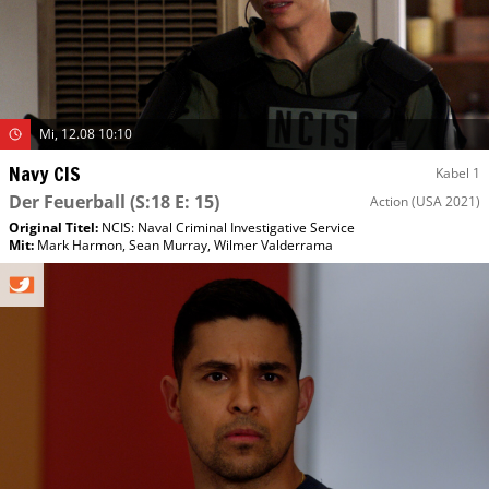
Mi, 12.08 10:10
Navy CIS
Kabel 1
Der Feuerball
(S:18 E: 15)
Action
(USA 2021)
Original Titel:
NCIS: Naval Criminal Investigative Service
Mit
:
Mark Harmon
,
Sean Murray
,
Wilmer Valderrama