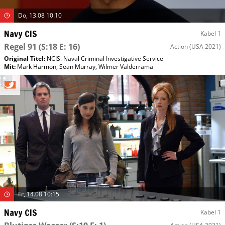
Do, 13.08 10:10
Navy CIS
Kabel 1
Regel 91
(S:18 E: 16)
Action
(USA 2021)
Original Titel:
NCIS: Naval Criminal Investigative Service
Mit
:
Mark Harmon
,
Sean Murray
,
Wilmer Valderrama
Fr, 14.08 10:15
Navy CIS
Kabel 1