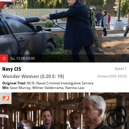
Sa, 15.08 03:00
Navy CIS
Kabel 1
Wonder Woman
(S:20 E: 19)
Action
(USA 2023)
Original Titel:
NCIS: Naval Criminal Investigative Service
Mit
:
Sean Murray
,
Wilmer Valderrama
,
Katrina Law