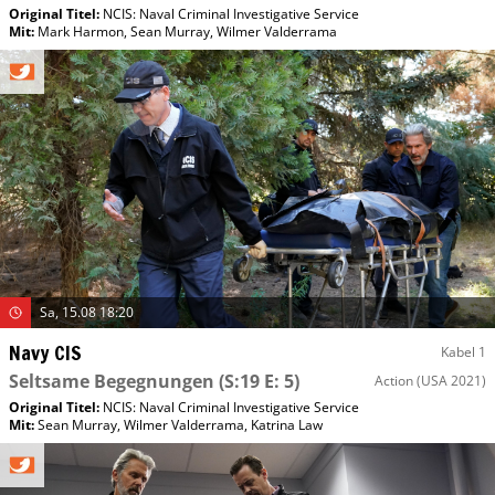
Original Titel:
NCIS: Naval Criminal Investigative Service
Mit
:
Mark Harmon
,
Sean Murray
,
Wilmer Valderrama
Sa, 15.08 18:20
Navy CIS
Kabel 1
Seltsame Begegnungen
(S:19 E: 5)
Action
(USA 2021)
Original Titel:
NCIS: Naval Criminal Investigative Service
Mit
:
Sean Murray
,
Wilmer Valderrama
,
Katrina Law