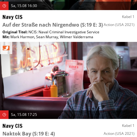
Sa, 15.08 16:30
Navy CIS
Kabel 1
Auf der Straße nach Nirgendwo
(S:19 E: 3)
Action
(USA 2021)
Original Titel:
NCIS: Naval Criminal Investigative Service
Mit
:
Mark Harmon
,
Sean Murray
,
Wilmer Valderrama
Sa, 15.08 17:25
Navy CIS
Kabel 1
Naktok Bay
(S:19 E: 4)
Action
(USA 2021)