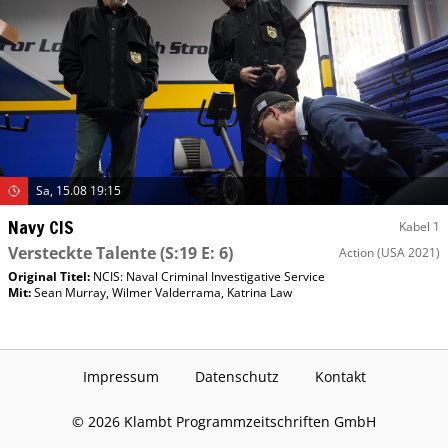
Sa, 15.08 19:15
Navy CIS
Kabel 1
Versteckte Talente
(S:19 E: 6)
Action
(USA 2021)
Original Titel:
NCIS: Naval Criminal Investigative Service
Mit
:
Sean Murray
,
Wilmer Valderrama
,
Katrina Law
Impressum
Datenschutz
Kontakt
©
2026
Klambt Programmzeitschriften GmbH