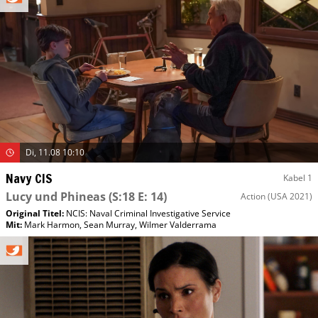
Di, 11.08 10:10
Navy CIS
Kabel 1
Lucy und Phineas
(S:18 E: 14)
Action
(USA 2021)
Original Titel:
NCIS: Naval Criminal Investigative Service
Mit
:
Mark Harmon
,
Sean Murray
,
Wilmer Valderrama