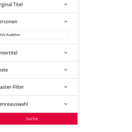
rginal Titel
ersonen
ersonen
ntertitel
exte
aster-Filter
enreauswahl
Suche