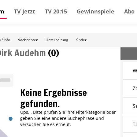
mm
TV Jetzt
TV 20:15
Gewinnspiele
Abo
 / Info
Nachrichten
Unterhaltung
Kinder
Dirk Audehm
(
0
)
W
Z
Keine Ergebnisse
gefunden.
S
Ups... Bitte prufen Sie Ihre Filterkategorie oder
geben Sie eine andere Suchephrase und
Ti
versuchen Sie es erneut.