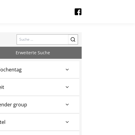
Search
Erweiterte Suche
ochentag
eit
ender group
tel