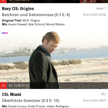
Navy CIS: Origins
Kabel 1
Beichten und Geheimnisse
(S:1 E: 8)
Krimi
(USA 2024)
Original Titel:
NCIS: Origins
Mit
:
Austin Stowell
,
Kyle Schmid
,
Mariel Molino
Sa, 15.08 01:25
CSI: Miami
RTL
Überhitzte Gemüter
(S:5 E: 13)
Krimi
(USA 2007)
Mit
:
David Caruso
,
Emily Procter
,
Adam Rodriguez