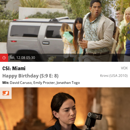
Mi, 12.08 05:30
CSI: Miami
VOX
Happy Birthday
(S:9 E: 8)
Krimi
(USA 2010)
Mit
:
David Caruso
,
Emily Procter
,
Jonathan Togo