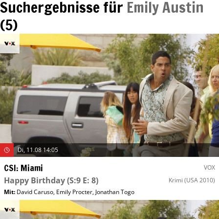
Suchergebnisse für
Emily Austin
(
5
)
Di, 11.08 14:05
CSI: Miami
VOX
Happy Birthday
(S:9 E: 8)
Krimi
(USA 2010)
Mit
:
David Caruso
,
Emily Procter
,
Jonathan Togo