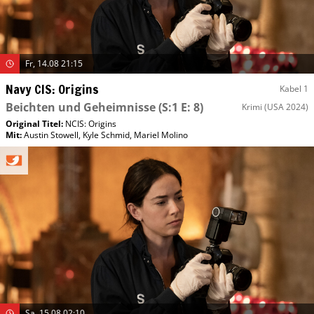
Fr, 14.08 21:15
Navy CIS: Origins
Kabel 1
Beichten und Geheimnisse
(S:1 E: 8)
Krimi
(USA 2024)
Original Titel:
NCIS: Origins
Mit
:
Austin Stowell
,
Kyle Schmid
,
Mariel Molino
Sa, 15.08 02:10