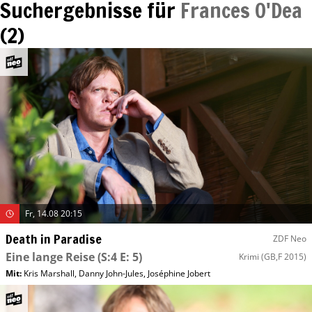
Suchergebnisse für
Frances O'Dea
(
2
)
Fr, 14.08 20:15
Death in Paradise
ZDF Neo
Eine lange Reise
(S:4 E: 5)
Krimi
(GB,F 2015)
Mit
:
Kris Marshall
,
Danny John-Jules
,
Joséphine Jobert