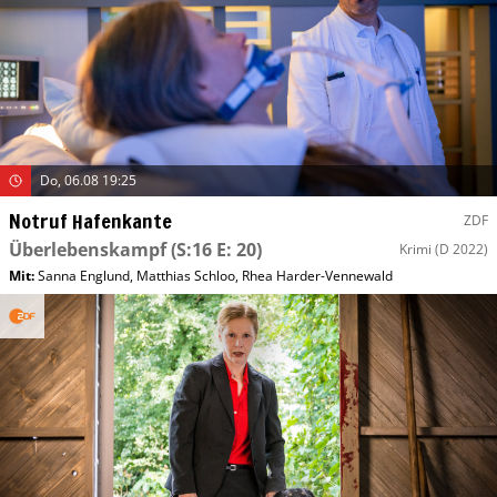
Do, 06.08 19:25
Notruf Hafenkante
ZDF
Überlebenskampf
(S:16 E: 20)
Krimi
(D 2022)
Mit
:
Sanna Englund
,
Matthias Schloo
,
Rhea Harder-Vennewald