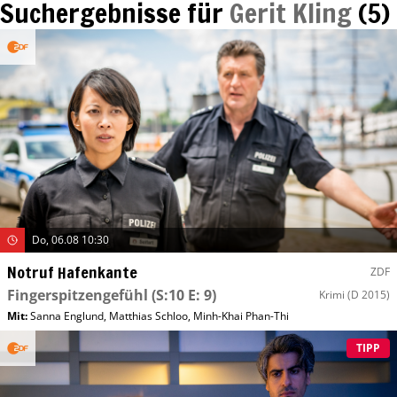
Suchergebnisse für
Gerit Kling
(
5
)
Do, 06.08 10:30
Notruf Hafenkante
ZDF
Fingerspitzengefühl
(S:10 E: 9)
Krimi
(D 2015)
Mit
:
Sanna Englund
,
Matthias Schloo
,
Minh-Khai Phan-Thi
TIPP