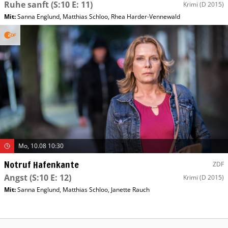
Ruhe sanft
(S:10 E: 11)
Krimi
(D 2015)
Mit
:
Sanna Englund
,
Matthias Schloo
,
Rhea Harder-Vennewald
Mo, 10.08 10:30
Notruf Hafenkante
ZDF
Angst
(S:10 E: 12)
Krimi
(D 2015)
Mit
:
Sanna Englund
,
Matthias Schloo
,
Janette Rauch