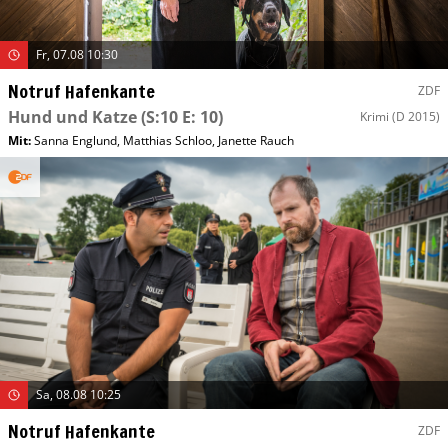
Fr, 07.08 10:30
Notruf Hafenkante
ZDF
Hund und Katze
(S:10 E: 10)
Krimi
(D 2015)
Mit
:
Sanna Englund
,
Matthias Schloo
,
Janette Rauch
Sa, 08.08 10:25
Notruf Hafenkante
ZDF