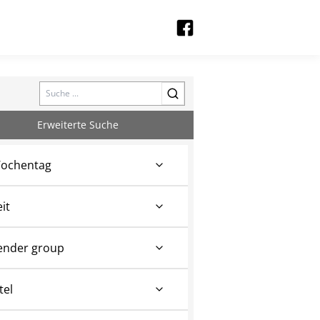
Search
Erweiterte Suche
ochentag
eit
ender group
tel