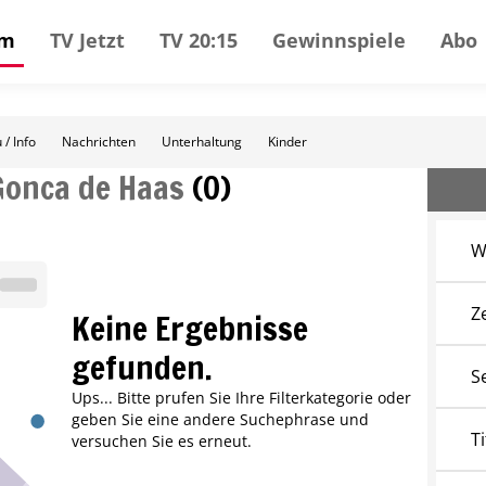
mm
TV Jetzt
TV 20:15
Gewinnspiele
Abo
 / Info
Nachrichten
Unterhaltung
Kinder
Gonca de Haas
(
0
)
W
Z
Keine Ergebnisse
gefunden.
S
Ups... Bitte prufen Sie Ihre Filterkategorie oder
geben Sie eine andere Suchephrase und
Ti
versuchen Sie es erneut.