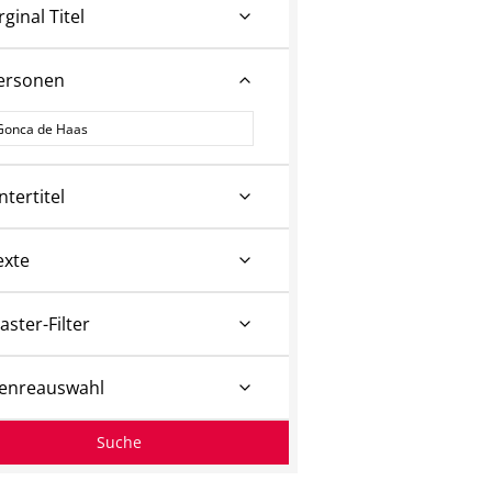
rginal Titel
ersonen
ersonen
ntertitel
exte
aster-Filter
enreauswahl
Suche