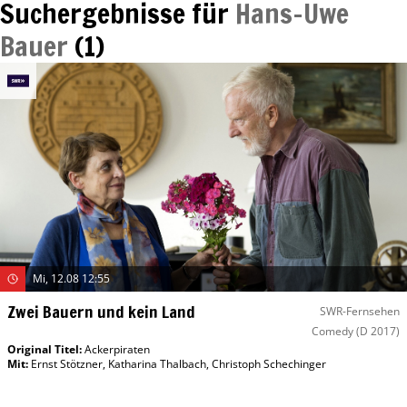
Suchergebnisse für
Hans-Uwe
Bauer
(
1
)
Mi, 12.08 12:55
Zwei Bauern und kein Land
SWR-Fernsehen
Comedy
(D 2017)
Original Titel:
Ackerpiraten
Mit
:
Ernst Stötzner
,
Katharina Thalbach
,
Christoph Schechinger