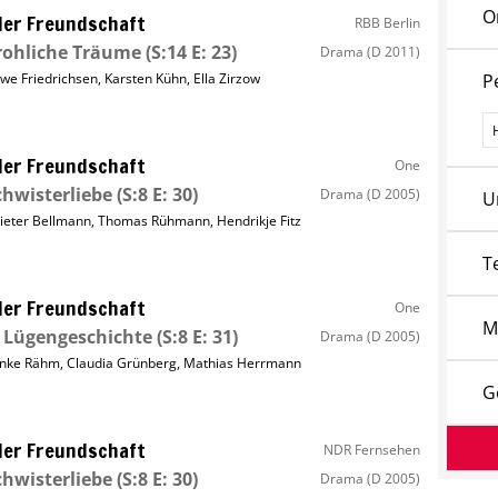
O
ller Freundschaft
RBB Berlin
rohliche Träume
(S:14 E: 23)
Drama
(D 2011)
we Friedrichsen
,
Karsten Kühn
,
Ella Zirzow
P
P
ller Freundschaft
One
hwisterliebe
(S:8 E: 30)
Drama
(D 2005)
U
ieter Bellmann
,
Thomas Rühmann
,
Hendrikje Fitz
T
ller Freundschaft
One
M
 Lügengeschichte
(S:8 E: 31)
Drama
(D 2005)
nke Rähm
,
Claudia Grünberg
,
Mathias Herrmann
G
ller Freundschaft
NDR Fernsehen
hwisterliebe
(S:8 E: 30)
Drama
(D 2005)