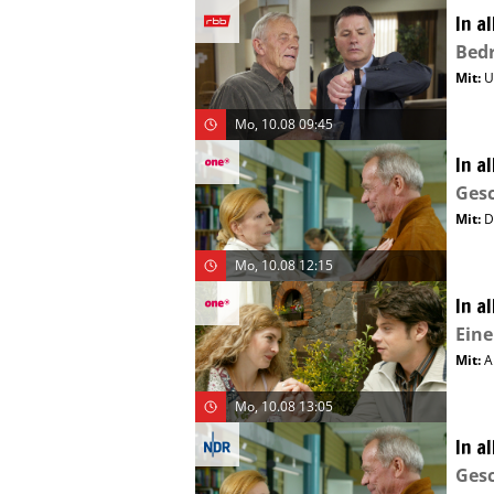
In a
Bed
Mit
:
U
Mo, 10.08 09:45
In a
Gesc
Mit
:
D
Mo, 10.08 12:15
In a
Eine
Mit
:
A
Mo, 10.08 13:05
In a
Gesc