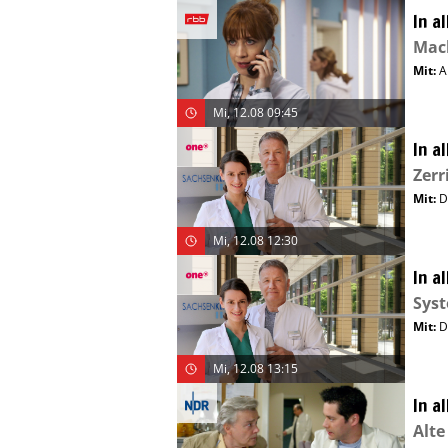
In a
Mac
Mit
:
A
Mi, 12.08 09:45
In a
Zerr
Mit
:
D
Mi, 12.08 12:30
In a
Syst
Mit
:
D
Mi, 12.08 13:15
In a
Alte