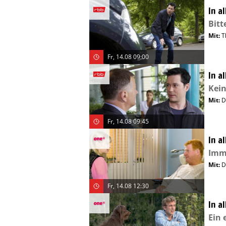
In a
Bitt
Mit
:
T
Fr, 14.08 09:00
In a
Kein
Mit
:
D
Fr, 14.08 09:45
In a
Imme
Mit
:
D
Fr, 14.08 12:30
In a
Ein 