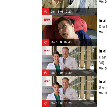
Mit
:
D
Do, 13.08 12:20
In a
Die 
Mit
:
J
Do, 13.08 09:45
In a
Hand
36)
Mit
:
D
Do, 13.08 12:30
In a
Gre
Mit
:
D
Do, 13.08 13:20