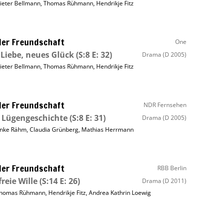
ieter Bellmann
,
Thomas Rühmann
,
Hendrikje Fitz
ller Freundschaft
One
 Liebe, neues Glück
(S:8 E: 32)
Drama
(D 2005)
ieter Bellmann
,
Thomas Rühmann
,
Hendrikje Fitz
ller Freundschaft
NDR Fernsehen
 Lügengeschichte
(S:8 E: 31)
Drama
(D 2005)
nke Rähm
,
Claudia Grünberg
,
Mathias Herrmann
ller Freundschaft
RBB Berlin
freie Wille
(S:14 E: 26)
Drama
(D 2011)
homas Rühmann
,
Hendrikje Fitz
,
Andrea Kathrin Loewig