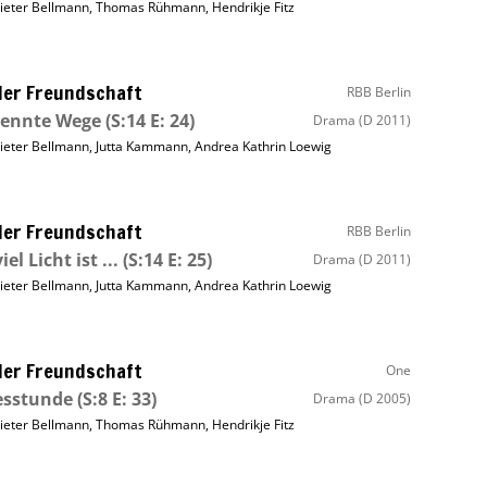
ieter Bellmann
,
Thomas Rühmann
,
Hendrikje Fitz
ller Freundschaft
RBB Berlin
rennte Wege
(S:14 E: 24)
Drama
(D 2011)
ieter Bellmann
,
Jutta Kammann
,
Andrea Kathrin Loewig
ller Freundschaft
RBB Berlin
el Licht ist ...
(S:14 E: 25)
Drama
(D 2011)
ieter Bellmann
,
Jutta Kammann
,
Andrea Kathrin Loewig
ller Freundschaft
One
esstunde
(S:8 E: 33)
Drama
(D 2005)
ieter Bellmann
,
Thomas Rühmann
,
Hendrikje Fitz