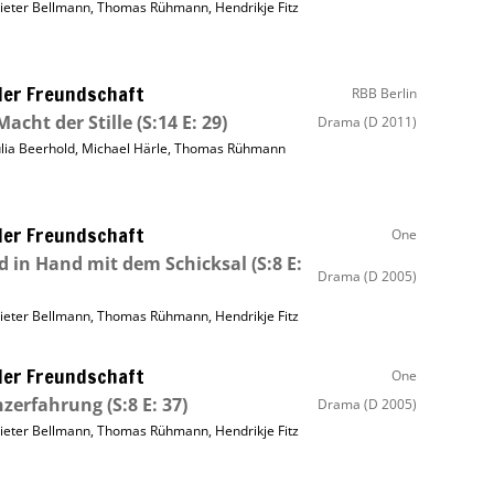
ieter Bellmann
,
Thomas Rühmann
,
Hendrikje Fitz
ller Freundschaft
RBB Berlin
Macht der Stille
(S:14 E: 29)
Drama
(D 2011)
ulia Beerhold
,
Michael Härle
,
Thomas Rühmann
ller Freundschaft
One
 in Hand mit dem Schicksal
(S:8 E:
Drama
(D 2005)
ieter Bellmann
,
Thomas Rühmann
,
Hendrikje Fitz
ller Freundschaft
One
nzerfahrung
(S:8 E: 37)
Drama
(D 2005)
ieter Bellmann
,
Thomas Rühmann
,
Hendrikje Fitz