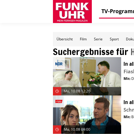
TV-Progra
Übersicht
Film
Serie
Sport
Doku
Suchergebnisse für
In a
Fias
Mit
:
D
Mo, 10.08 12:20
In a
Sch
Mit
:
B
Mo, 10.08 09:00