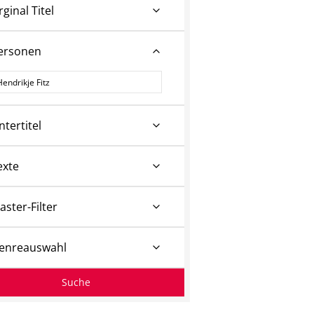
rginal Titel
ersonen
ersonen
ntertitel
exte
aster-Filter
enreauswahl
Suche