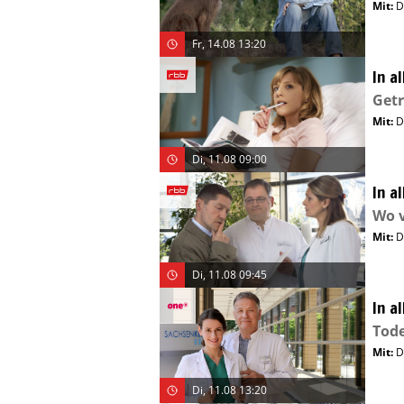
Mit
:
D
Fr, 14.08 13:20
In a
Get
Mit
:
D
Di, 11.08 09:00
In a
Wo vi
Mit
:
D
Di, 11.08 09:45
In a
Tod
Mit
:
D
Di, 11.08 13:20