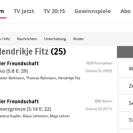
mm
TV Jetzt
TV 20:15
Gewinnspiele
Abo
 / Info
Nachrichten
Unterhaltung
Kinder
Hendrikje Fitz
(
25
)
ller Freundschaft
NDR Fernsehen
W
ko
(S:8 E: 29)
Drama
(D 2005)
ieter Bellmann
,
Thomas Rühmann
,
Hendrikje Fitz
Z
ller Freundschaft
RBB Berlin
S
merzgrenze
(S:14 E: 22)
Drama
(D 2011)
ettina Kupfer
,
Klaus Lehmann
,
Maja Lehrer
Ti