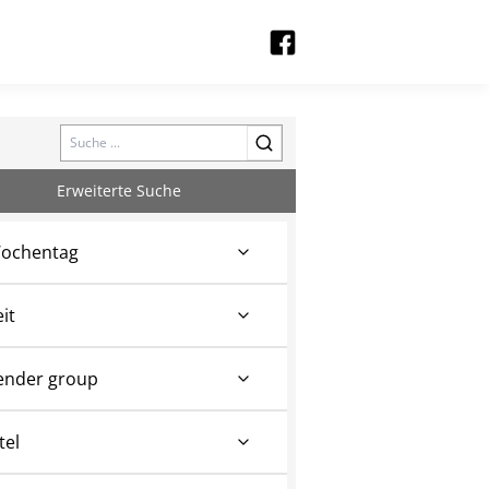
Search
Erweiterte Suche
ochentag
eit
ender group
tel