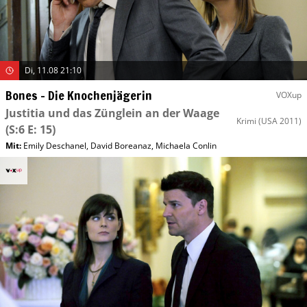
Di, 11.08 21:10
Bones – Die Knochenjägerin
VOXup
Justitia und das Zünglein an der Waage
Krimi
(USA 2011)
(S:6 E: 15)
Mit
:
Emily Deschanel
,
David Boreanaz
,
Michaela Conlin