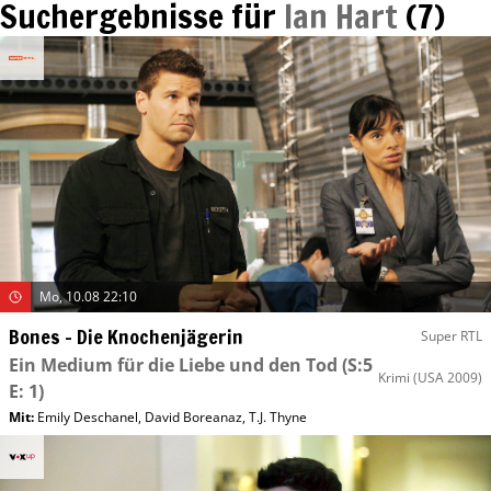
Suchergebnisse für
Ian Hart
(
7
)
Mo, 10.08 22:10
Bones – Die Knochenjägerin
Super RTL
Ein Medium für die Liebe und den Tod
(S:5
Krimi
(USA 2009)
E: 1)
Mit
:
Emily Deschanel
,
David Boreanaz
,
T.J. Thyne