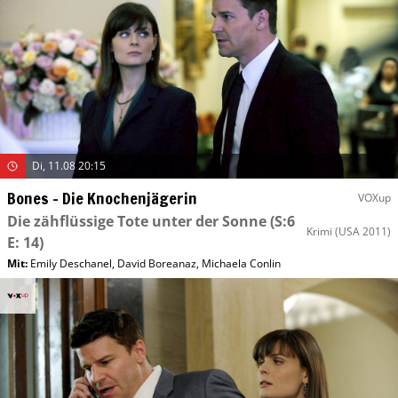
Di, 11.08 20:15
Bones – Die Knochenjägerin
VOXup
Die zähflüssige Tote unter der Sonne
(S:6
Krimi
(USA 2011)
E: 14)
Mit
:
Emily Deschanel
,
David Boreanaz
,
Michaela Conlin