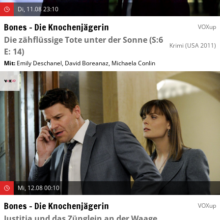
Di, 11.08 23:10
Bones – Die Knochenjägerin
VOXup
Die zähflüssige Tote unter der Sonne
(S:6
Krimi
(USA 2011)
E: 14)
Mit
:
Emily Deschanel
,
David Boreanaz
,
Michaela Conlin
Mi, 12.08 00:10
Bones – Die Knochenjägerin
VOXup
Justitia und das Zünglein an der Waage