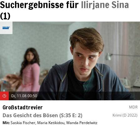
Suchergebnisse für
Ilirjane Sina
(
1
)
Di, 11.08 00:50
Großstadtrevier
MDR
Das Gesicht des Bösen
(S:35 E: 2)
Krimi
(D 2022)
Mit
:
Saskia Fischer
,
Maria Ketikidou
,
Wanda Perdelwitz