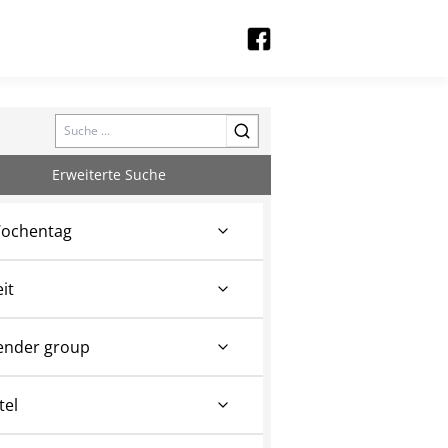
Search
Erweiterte Suche
ochentag
eit
ender group
tel