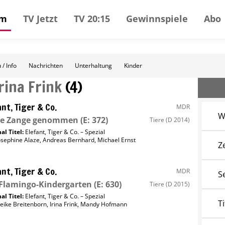
mm
TV Jetzt
TV 20:15
Gewinnspiele
Abo
 / Info
Nachrichten
Unterhaltung
Kinder
Irina Frink
(
4
)
ant, Tiger & Co.
MDR
W
die Zange genommen
(E: 372)
Tiere
(D 2014)
al Titel:
Elefant, Tiger & Co. – Spezial
osephine Alaze
,
Andreas Bernhard
,
Michael Ernst
Z
ant, Tiger & Co.
MDR
S
Flamingo-Kindergarten
(E: 630)
Tiere
(D 2015)
al Titel:
Elefant, Tiger & Co. – Spezial
Ti
eike Breitenborn
,
Irina Frink
,
Mandy Hofmann