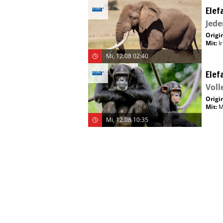
Elef
Jede
Origin
Mit
:
I
Mi, 12.08 02:40
Elef
Voll
Origin
Mit
:
M
Mi, 12.08 10:35