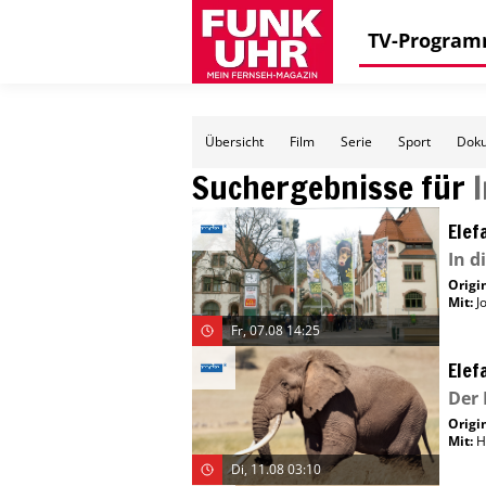
TV-Progra
Übersicht
Film
Serie
Sport
Doku
Suchergebnisse für
Elef
In 
Origin
Mit
:
J
Fr, 07.08 14:25
Elef
Der 
Origin
Mit
:
H
Di, 11.08 03:10