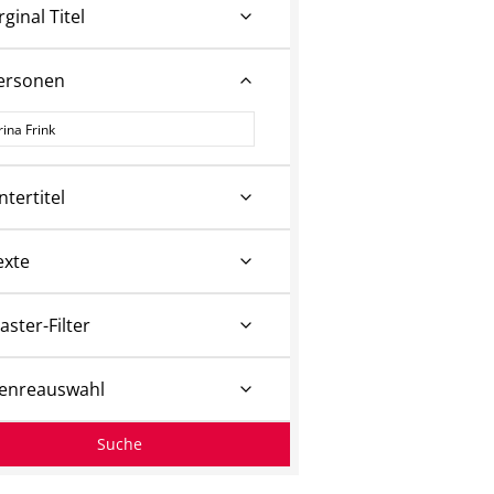
rginal Titel
ersonen
ersonen
ntertitel
exte
aster-Filter
enreauswahl
Suche