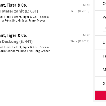
O
ant, Tiger & Co.
MDR
r Meter zählt
(E: 631)
Tiere
(D 2015)
al Titel:
Elefant, Tiger & Co. – Spezial
P
rina Frink
,
Jörg Gräser
,
Frank Meyer
P
ant, Tiger & Co.
MDR
e Deckung
(E: 441)
Tiere
(D 2017)
U
al Titel:
Elefant, Tiger & Co. – Spezial
ario Chindemi
,
Irina Frink
,
Jörg Gräser
T
M
G