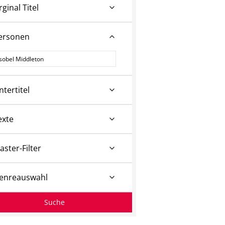
rginal Titel
ersonen
ersonen
ntertitel
exte
aster-Filter
enreauswahl
Suche