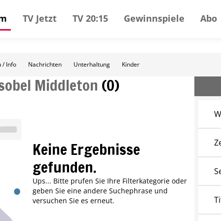
mm
TV Jetzt
TV 20:15
Gewinnspiele
Abo
 / Info
Nachrichten
Unterhaltung
Kinder
Isobel Middleton
(
0
)
W
Z
Keine Ergebnisse
gefunden.
S
Ups... Bitte prufen Sie Ihre Filterkategorie oder
geben Sie eine andere Suchephrase und
Ti
versuchen Sie es erneut.