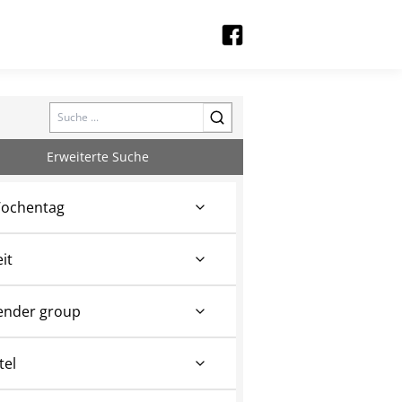
Search
Erweiterte Suche
ochentag
eit
ender group
tel