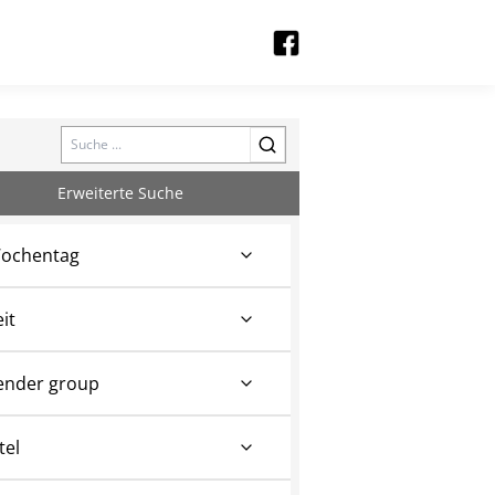
Search
Erweiterte Suche
ochentag
eit
ender group
tel