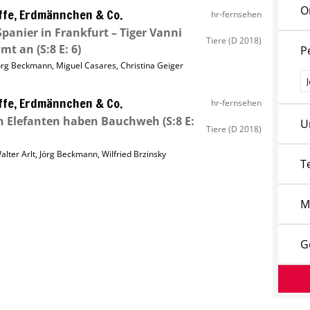
O
ffe, Erdmännchen & Co.
hr-fernsehen
Spanier in Frankfurt – Tiger Vanni
Tiere
(D 2018)
mt an
(S:8 E: 6)
P
örg Beckmann
,
Miguel Casares
,
Christina Geiger
P
ffe, Erdmännchen & Co.
hr-fernsehen
h Elefanten haben Bauchweh
(S:8 E:
U
Tiere
(D 2018)
alter Arlt
,
Jörg Beckmann
,
Wilfried Brzinsky
T
M
G