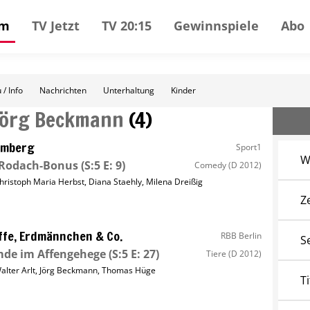
mm
TV Jetzt
TV 20:15
Gewinnspiele
Abo
 / Info
Nachrichten
Unterhaltung
Kinder
Jörg Beckmann
(
4
)
omberg
Sport1
W
 Rodach-Bonus
(S:5 E: 9)
Comedy
(D 2012)
hristoph Maria Herbst
,
Diana Staehly
,
Milena Dreißig
Z
ffe, Erdmännchen & Co.
RBB Berlin
S
mde im Affengehege
(S:5 E: 27)
Tiere
(D 2012)
alter Arlt
,
Jörg Beckmann
,
Thomas Hüge
Ti