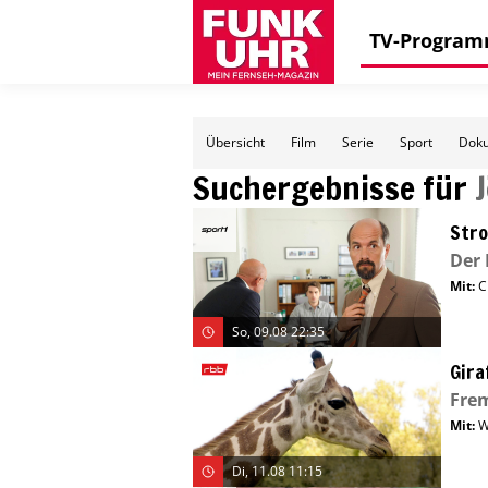
TV-Progra
Übersicht
Film
Serie
Sport
Doku
Suchergebnisse für
Str
Der
Mit
:
C
So, 09.08 22:35
Gira
Fre
Mit
:
W
Di, 11.08 11:15