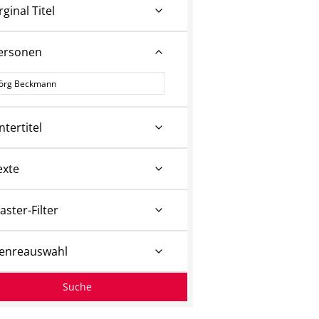
rginal Titel
ersonen
ersonen
ntertitel
exte
aster-Filter
enreauswahl
Suche