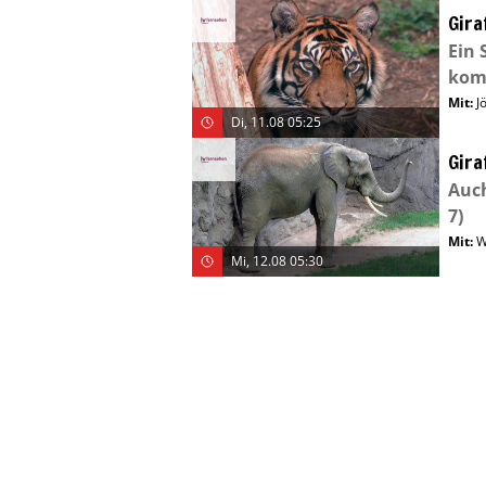
Gira
Ein 
kom
Mit
:
J
Di, 11.08 05:25
Gira
Auc
7)
Mit
:
W
Mi, 12.08 05:30