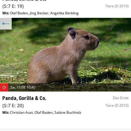
(S:7 E: 19)
Tiere
(D 2015)
Mit
:
Olaf Baden
,
Jörg Becker
,
Angelika Berkling
Sa, 15.08 10:40
Panda, Gorilla & Co.
Das Erste
(S:7 E: 20)
Tiere
(D 2015)
Mit
:
Christian Aust
,
Olaf Baden
,
Sabine Buchholz