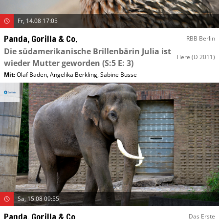
Fr, 14.08 17:05
Panda, Gorilla & Co.
RBB Berlin
Die südamerikanische Brillenbärin Julia ist
Tiere
(D 2011)
wieder Mutter geworden
(S:5 E: 3)
Mit
:
Olaf Baden
,
Angelika Berkling
,
Sabine Busse
Sa, 15.08 09:55
Panda, Gorilla & Co.
Das Erste