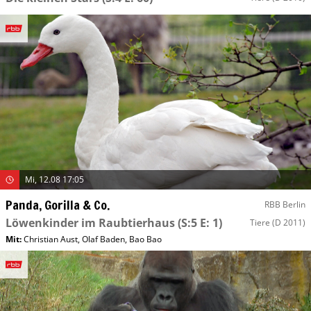
Mi, 12.08 17:05
Panda, Gorilla & Co.
RBB Berlin
Löwenkinder im Raubtierhaus
(S:5 E: 1)
Tiere
(D 2011)
Mit
:
Christian Aust
,
Olaf Baden
,
Bao Bao