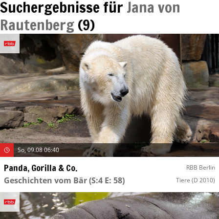
Suchergebnisse für
Jana von
Rautenberg
(
9
)
So, 09.08 06:40
Panda, Gorilla & Co.
RBB Berlin
Geschichten vom Bär
(S:4 E: 58)
Tiere
(D 2010)