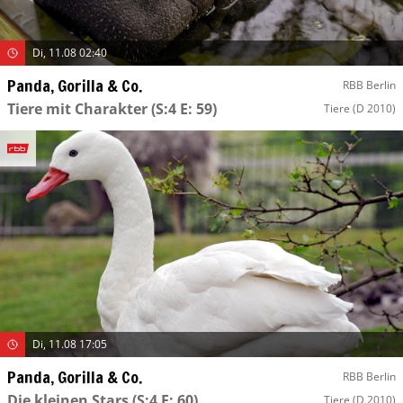
Di, 11.08 02:40
Panda, Gorilla & Co.
RBB Berlin
Tiere mit Charakter
(S:4 E: 59)
Tiere
(D 2010)
Di, 11.08 17:05
Panda, Gorilla & Co.
RBB Berlin
Die kleinen Stars
(S:4 E: 60)
Tiere
(D 2010)