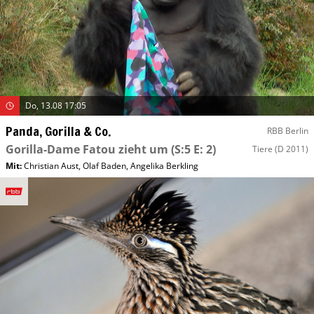
Do, 13.08 17:05
Panda, Gorilla & Co.
RBB Berlin
Gorilla-Dame Fatou zieht um
(S:5 E: 2)
Tiere
(D 2011)
Mit
:
Christian Aust
,
Olaf Baden
,
Angelika Berkling