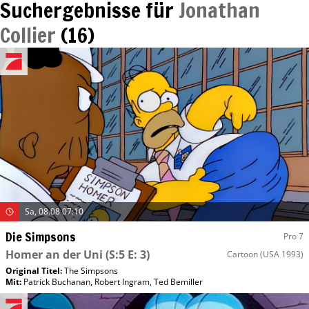
Suchergebnisse für
Jonathan
Collier
(
16
)
Sa, 08.08 07:10
Die Simpsons
Pro 7
Homer an der Uni
(S:5 E: 3)
Cartoon
(USA 1993)
Original Titel:
The Simpsons
Mit
:
Patrick Buchanan
,
Robert Ingram
,
Ted Bemiller