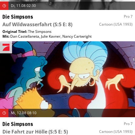
Di, 11.08 02:30
Die Simpsons
Pro 7
Auf Wildwasserfahrt
(S:5 E: 8)
Cartoon
(USA 1993)
Original Titel:
The Simpsons
Mit
:
Dan Castellaneta
,
Julie Kavner
,
Nancy Cartwright
Mi, 12.08 08:10
Die Simpsons
Pro 7
Die Fahrt zur Hölle
(S:5 E: 5)
Cartoon
(USA 1993)