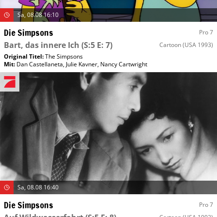
Sa, 08.08 16:10
Die Simpsons
Pro 7
Bart, das innere Ich
(S:5 E: 7)
Cartoon
(USA 1993)
Original Titel:
The Simpsons
Mit
:
Dan Castellaneta
,
Julie Kavner
,
Nancy Cartwright
Sa, 08.08 16:40
Die Simpsons
Pro 7