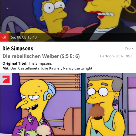
Sa, 08.08 15:40
Die Simpsons
Pro 7
Die rebellischen Weiber
(S:5 E: 6)
Cartoon
(USA 1993)
Original Titel:
The Simpsons
Mit
:
Dan Castellaneta
,
Julie Kavner
,
Nancy Cartwright