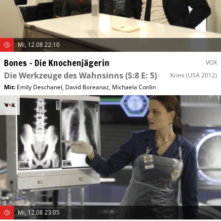
Mi, 12.08 22:10
Bones – Die Knochenjägerin
VOX
Die Werkzeuge des Wahnsinns
(S:8 E: 5)
Krimi
(USA 2012)
Mit
:
Emily Deschanel
,
David Boreanaz
,
Michaela Conlin
Mi, 12.08 23:05