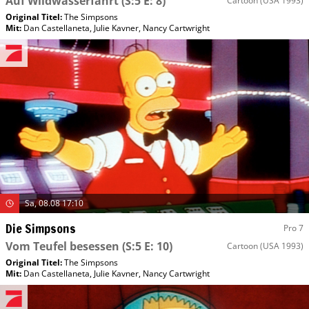
Auf Wildwasserfahrt
(S:5 E: 8)
Cartoon
(USA 1993)
Original Titel:
The Simpsons
Mit
:
Dan Castellaneta
,
Julie Kavner
,
Nancy Cartwright
Sa, 08.08 17:10
Die Simpsons
Pro 7
Vom Teufel besessen
(S:5 E: 10)
Cartoon
(USA 1993)
Original Titel:
The Simpsons
Mit
:
Dan Castellaneta
,
Julie Kavner
,
Nancy Cartwright