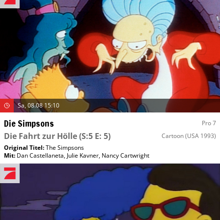
Sa, 08.08 15:10
Die Simpsons
Pro 7
Die Fahrt zur Hölle
(S:5 E: 5)
Cartoon
(USA 1993)
Original Titel:
The Simpsons
Mit
:
Dan Castellaneta
,
Julie Kavner
,
Nancy Cartwright