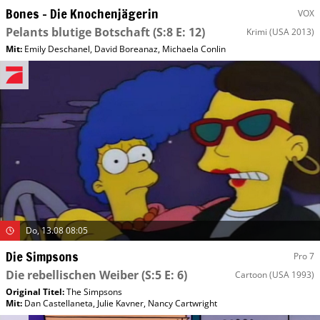
Bones – Die Knochenjägerin
VOX
Pelants blutige Botschaft
(S:8 E: 12)
Krimi
(USA 2013)
Mit
:
Emily Deschanel
,
David Boreanaz
,
Michaela Conlin
Do, 13.08 08:05
Die Simpsons
Pro 7
Die rebellischen Weiber
(S:5 E: 6)
Cartoon
(USA 1993)
Original Titel:
The Simpsons
Mit
:
Dan Castellaneta
,
Julie Kavner
,
Nancy Cartwright