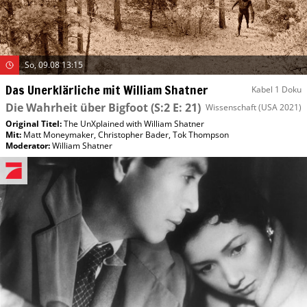
So, 09.08 13:15
Das Unerklärliche mit William Shatner
Kabel 1 Doku
Die Wahrheit über Bigfoot
(S:2 E: 21)
Wissenschaft
(USA 2021)
Original Titel:
The UnXplained with William Shatner
Mit
:
Matt Moneymaker
,
Christopher Bader
,
Tok Thompson
Moderator
:
William Shatner