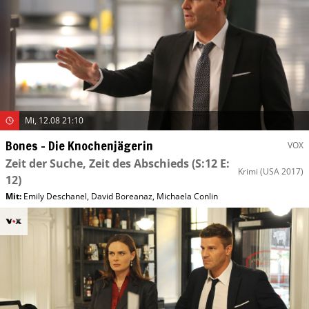
Mi, 12.08 21:10
Bones – Die Knochenjägerin
VOX
Zeit der Suche, Zeit des Abschieds
(S:12 E:
Krimi
(USA 2017)
12)
Mit
:
Emily Deschanel
,
David Boreanaz
,
Michaela Conlin