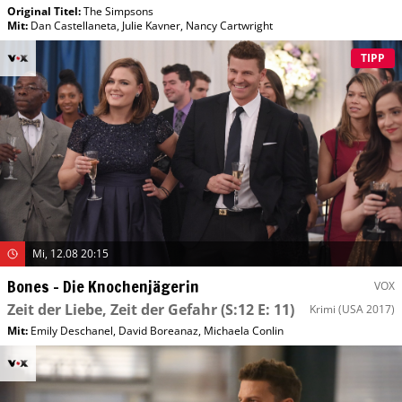
Original Titel:
The Simpsons
Mit
:
Dan Castellaneta
,
Julie Kavner
,
Nancy Cartwright
TIPP
Mi, 12.08 20:15
Bones – Die Knochenjägerin
VOX
Zeit der Liebe, Zeit der Gefahr
(S:12 E: 11)
Krimi
(USA 2017)
Mit
:
Emily Deschanel
,
David Boreanaz
,
Michaela Conlin