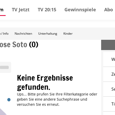
mm
TV Jetzt
TV 20:15
Gewinnspiele
Abo
 / Info
Nachrichten
Unterhaltung
Kinder
Jose Soto
(
0
)
W
Z
Keine Ergebnisse
gefunden.
S
Ups... Bitte prufen Sie Ihre Filterkategorie oder
geben Sie eine andere Suchephrase und
Ti
versuchen Sie es erneut.