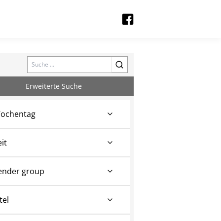
Search
Erweiterte Suche
ochentag
eit
ender group
tel