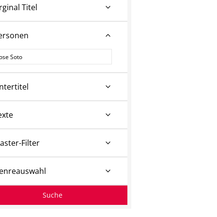
rginal Titel
ersonen
ersonen
ntertitel
exte
aster-Filter
enreauswahl
Suche