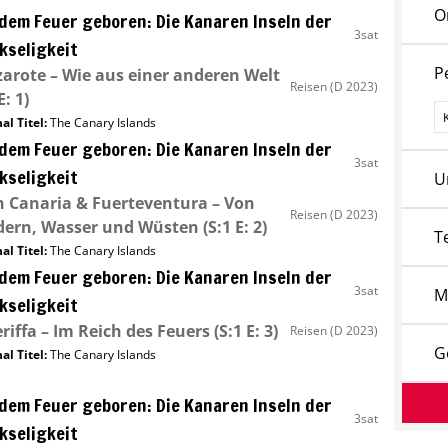
O
dem Feuer geboren: Die Kanaren Inseln der
3sat
kseligkeit
P
arote – Wie aus einer anderen Welt
Reisen
(D 2023)
E: 1)
P
al Titel:
The Canary Islands
dem Feuer geboren: Die Kanaren Inseln der
3sat
kseligkeit
U
 Canaria & Fuerteventura – Von
Reisen
(D 2023)
dern, Wasser und Wüsten
(S:1 E: 2)
T
al Titel:
The Canary Islands
dem Feuer geboren: Die Kanaren Inseln der
3sat
M
kseligkeit
riffa – Im Reich des Feuers
(S:1 E: 3)
Reisen
(D 2023)
G
al Titel:
The Canary Islands
dem Feuer geboren: Die Kanaren Inseln der
3sat
kseligkeit