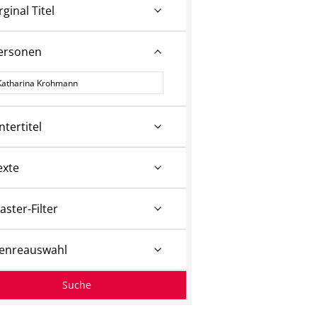
rginal Titel
ersonen
ersonen
ntertitel
exte
aster-Filter
enreauswahl
Suche