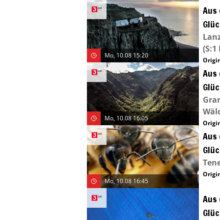
Aus 
Glüc
Lanz
(S:1 
Mo, 10.08 15:20
Origin
Aus 
Glüc
Gran
Wäl
Mo, 10.08 16:05
Origin
Aus 
Glüc
Tene
Origin
Mo, 10.08 16:45
Aus 
Glüc