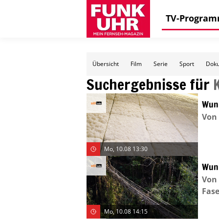
TV-Progra
Übersicht
Film
Serie
Sport
Doku
Suchergebnisse für
Wun
Von
Mo, 10.08 13:30
Wun
Von 
Fas
Mo, 10.08 14:15