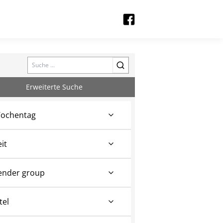
Search
Erweiterte Suche
ochentag
eit
ender group
tel