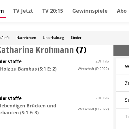
mm
TV Jetzt
TV 20:15
Gewinnspiele
Abo
 / Info
Nachrichten
Unterhaltung
Kinder
Katharina Krohmann
(
7
)
derstoffe
ZDF Info
W
 Holz zu Bambus
(S:1 E: 2)
Wirtschaft
(D 2022)
Z
derstoffe
ZDF Info
S
lebendigen Brücken und
Wirtschaft
(D 2022)
erbauten
(S:1 E: 3)
Ti