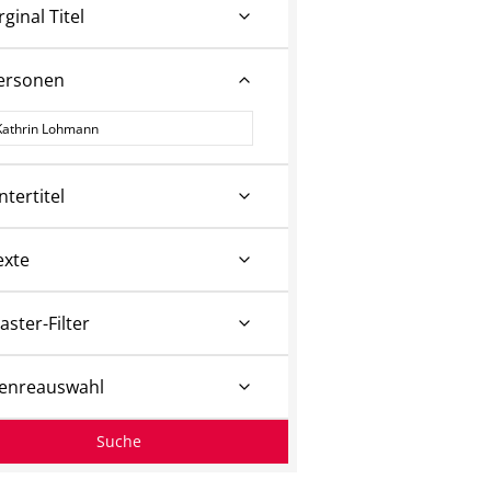
rginal Titel
ersonen
ersonen
ntertitel
exte
aster-Filter
enreauswahl
Suche