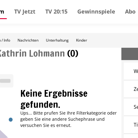
mm
TV Jetzt
TV 20:15
Gewinnspiele
Abo
 / Info
Nachrichten
Unterhaltung
Kinder
Kathrin Lohmann
(
0
)
W
Z
Keine Ergebnisse
gefunden.
S
Ups... Bitte prufen Sie Ihre Filterkategorie oder
geben Sie eine andere Suchephrase und
Ti
versuchen Sie es erneut.