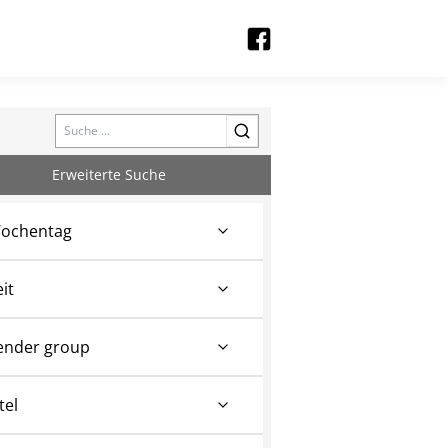
Search
Erweiterte Suche
ochentag
eit
ender group
tel