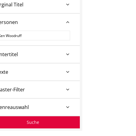
rginal Titel
ersonen
ersonen
ntertitel
exte
aster-Filter
enreauswahl
Suche