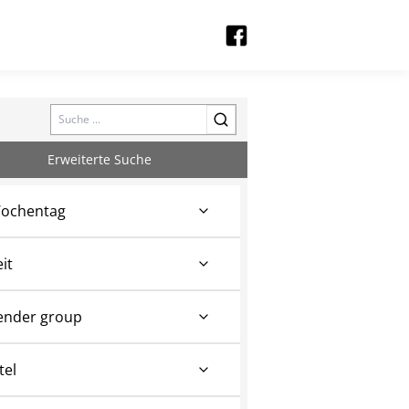
Search
Erweiterte Suche
ochentag
eit
ender group
tel