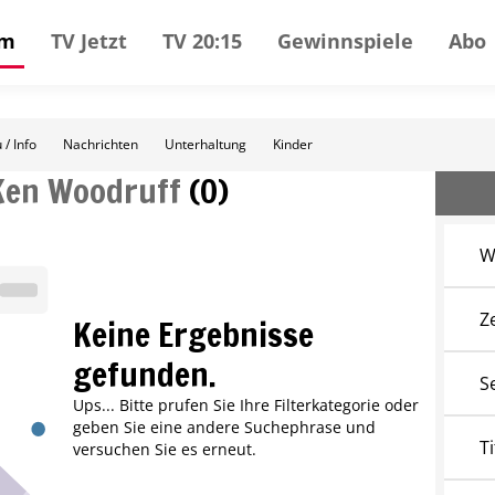
mm
TV Jetzt
TV 20:15
Gewinnspiele
Abo
 / Info
Nachrichten
Unterhaltung
Kinder
Ken Woodruff
(
0
)
W
Z
Keine Ergebnisse
gefunden.
S
Ups... Bitte prufen Sie Ihre Filterkategorie oder
geben Sie eine andere Suchephrase und
Ti
versuchen Sie es erneut.