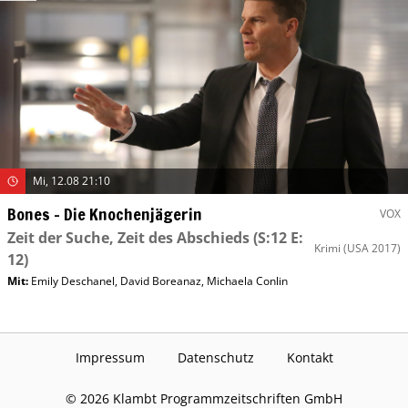
Mi, 12.08 21:10
Bones – Die Knochenjägerin
VOX
Zeit der Suche, Zeit des Abschieds
(S:12 E:
Krimi
(USA 2017)
12)
Mit
:
Emily Deschanel
,
David Boreanaz
,
Michaela Conlin
Impressum
Datenschutz
Kontakt
©
2026
Klambt Programmzeitschriften GmbH