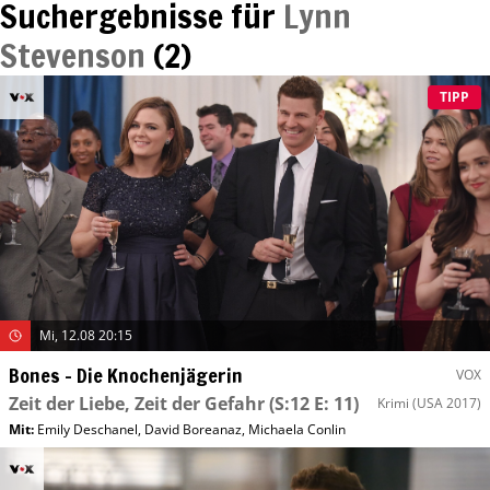
Suchergebnisse für
Lynn
Stevenson
(
2
)
TIPP
Mi, 12.08 20:15
Bones – Die Knochenjägerin
VOX
Zeit der Liebe, Zeit der Gefahr
(S:12 E: 11)
Krimi
(USA 2017)
Mit
:
Emily Deschanel
,
David Boreanaz
,
Michaela Conlin