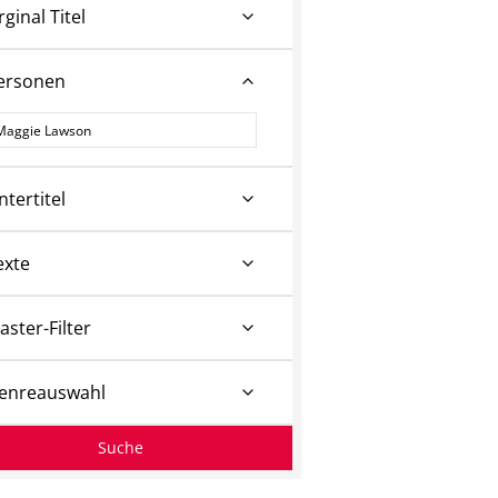
rginal Titel
ersonen
ersonen
ntertitel
exte
aster-Filter
enreauswahl
Suche