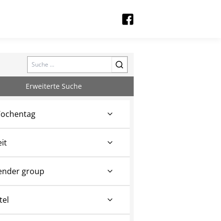
Search
Erweiterte Suche
ochentag
eit
ender group
tel