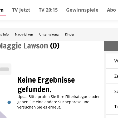
mm
TV Jetzt
TV 20:15
Gewinnspiele
Abo
 / Info
Nachrichten
Unterhaltung
Kinder
Maggie Lawson
(
0
)
W
Z
Keine Ergebnisse
gefunden.
S
Ups... Bitte prufen Sie Ihre Filterkategorie oder
geben Sie eine andere Suchephrase und
Ti
versuchen Sie es erneut.