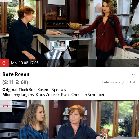
Mo, 10.08 17:05
Rote Rosen
One
(S:11 E: 69)
Telenovela
(D 2014)
Original Titel:
Rote Rosen – Specials
Mit
:
Jenny Jürgens
,
Klaus Zmorek
,
Klaus Christian Schreiber