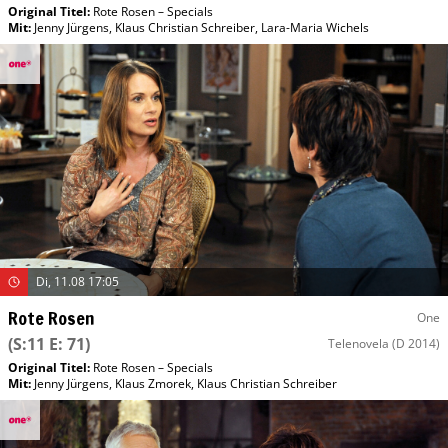
Original Titel:
Rote Rosen – Specials
Mit
:
Jenny Jürgens
,
Klaus Christian Schreiber
,
Lara-Maria Wichels
Di, 11.08 17:05
Rote Rosen
One
(S:11 E: 71)
Telenovela
(D 2014)
Original Titel:
Rote Rosen – Specials
Mit
:
Jenny Jürgens
,
Klaus Zmorek
,
Klaus Christian Schreiber