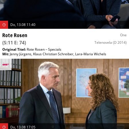
Do, 13.08 11:40
Rote Rosen
One
(S:11 E: 74)
Telenovela
(D 2014)
Original Titel:
Rote Rosen – Specials
Mit
:
Jenny Jürgens
,
Klaus Christian Schreiber
,
Lara-Maria Wichels
Do, 13.08 17:05