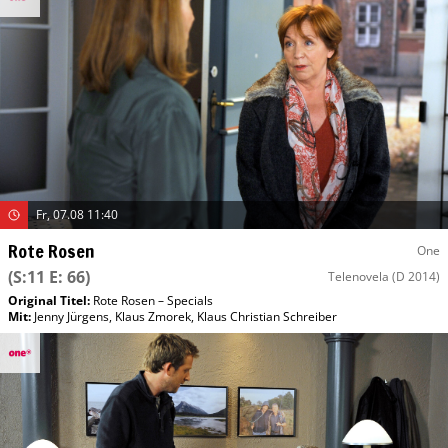
Fr, 07.08 11:40
Rote Rosen
One
(S:11 E: 66)
Telenovela
(D 2014)
Original Titel:
Rote Rosen – Specials
Mit
:
Jenny Jürgens
,
Klaus Zmorek
,
Klaus Christian Schreiber