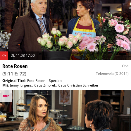
Di, 11.08 17:50
Rote Rosen
One
(S:11 E: 72)
Telenovela
(D 2014)
Original Titel:
Rote Rosen – Specials
Mit
:
Jenny Jürgens
,
Klaus Zmorek
,
Klaus Christian Schreiber