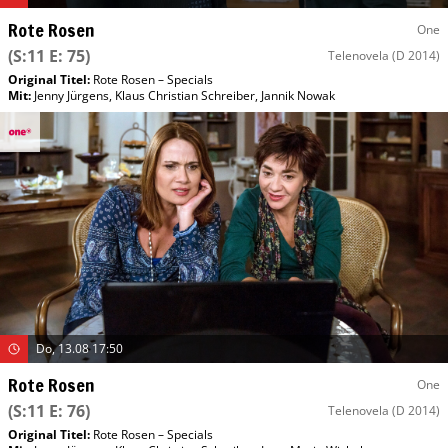
Rote Rosen
One
(S:11 E: 75)
Telenovela
(D 2014)
Original Titel:
Rote Rosen – Specials
Mit
:
Jenny Jürgens
,
Klaus Christian Schreiber
,
Jannik Nowak
Do, 13.08 17:50
Rote Rosen
One
(S:11 E: 76)
Telenovela
(D 2014)
Original Titel:
Rote Rosen – Specials