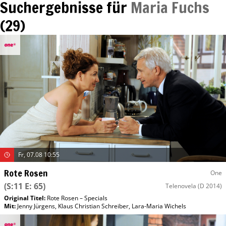
Suchergebnisse für
Maria Fuchs
(
29
)
Fr, 07.08 10:55
Rote Rosen
One
(S:11 E: 65)
Telenovela
(D 2014)
Original Titel:
Rote Rosen – Specials
Mit
:
Jenny Jürgens
,
Klaus Christian Schreiber
,
Lara-Maria Wichels