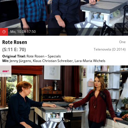
Mo, 10.08 17:50
Rote Rosen
One
(S:11 E: 70)
Telenovela
(D 2014)
Original Titel:
Rote Rosen – Specials
Mit
:
Jenny Jürgens
,
Klaus Christian Schreiber
,
Lara-Maria Wichels