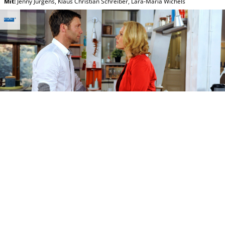
Mit
:
Jenny Jürgens
,
Klaus Christian Schreiber
,
Lara-Maria Wichels
Fr, 07.08 05:35
Rote Rosen
MDR
(S:10 E: 197)
Telenovela
(D 2014)
Original Titel:
Rote Rosen – Specials
Mit
:
Anja Franke
,
Daniela Wutte
,
Marcus Bluhm