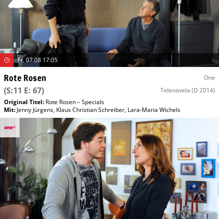
Fr, 07.08 17:05
Rote Rosen
One
(S:11 E: 67)
Telenovela
(D 2014)
Original Titel:
Rote Rosen – Specials
Mit
:
Jenny Jürgens
,
Klaus Christian Schreiber
,
Lara-Maria Wichels