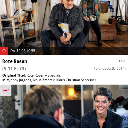
Do, 13.08 10:55
Rote Rosen
One
(S:11 E: 73)
Telenovela
(D 2014)
Original Titel:
Rote Rosen – Specials
Mit
:
Jenny Jürgens
,
Klaus Zmorek
,
Klaus Christian Schreiber