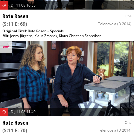
Di, 11.08 10:55
Rote Rosen
One
(S:11 E: 69)
Telenovela
(D 2014)
Original Titel:
Rote Rosen – Specials
Mit
:
Jenny Jürgens
,
Klaus Zmorek
,
Klaus Christian Schreiber
Di, 11.08 11:40
Rote Rosen
One
(S:11 E: 70)
Telenovela
(D 2014)