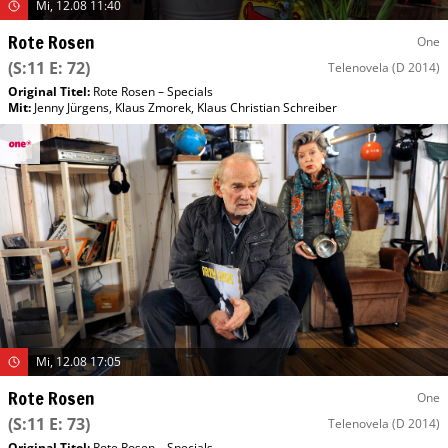
Mi, 12.08 11:40
Rote Rosen
One
(S:11 E: 72)
Telenovela
(D 2014)
Original Titel:
Rote Rosen – Specials
Mit
:
Jenny Jürgens
,
Klaus Zmorek
,
Klaus Christian Schreiber
Mi, 12.08 17:05
Rote Rosen
One
(S:11 E: 73)
Telenovela
(D 2014)
Original Titel:
Rote Rosen – Specials