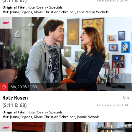
(S:11 E: 67)
Telenovela
(D 2014)
Original Titel:
Rote Rosen – Specials
Mit
:
Jenny Jürgens
,
Klaus Christian Schreiber
,
Lara-Maria Wichels
Mo, 10.08 11:30
Rote Rosen
One
(S:11 E: 68)
Telenovela
(D 2014)
Original Titel:
Rote Rosen – Specials
Mit
:
Jenny Jürgens
,
Klaus Christian Schreiber
,
Jannik Nowak