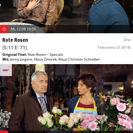
Mi, 12.08 10:50
Rote Rosen
One
(S:11 E: 71)
Telenovela
(D 2014)
Original Titel:
Rote Rosen – Specials
Mit
:
Jenny Jürgens
,
Klaus Zmorek
,
Klaus Christian Schreiber