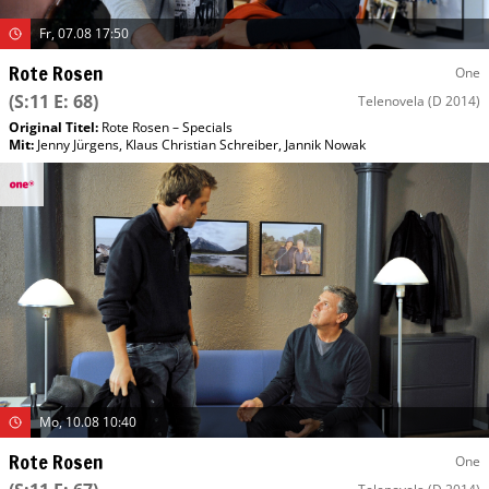
Fr, 07.08 17:50
Rote Rosen
One
(S:11 E: 68)
Telenovela
(D 2014)
Original Titel:
Rote Rosen – Specials
Mit
:
Jenny Jürgens
,
Klaus Christian Schreiber
,
Jannik Nowak
Mo, 10.08 10:40
Rote Rosen
One