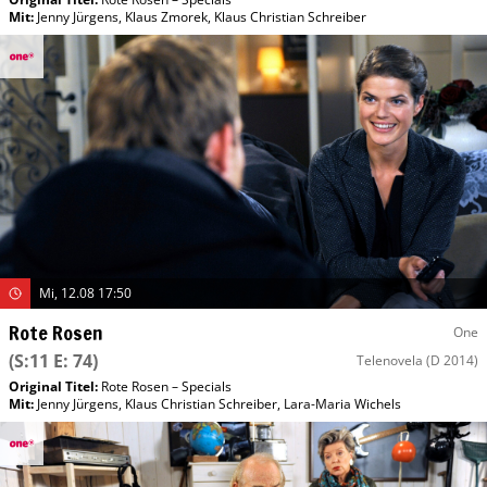
Mit
:
Jenny Jürgens
,
Klaus Zmorek
,
Klaus Christian Schreiber
Mi, 12.08 17:50
Rote Rosen
One
(S:11 E: 74)
Telenovela
(D 2014)
Original Titel:
Rote Rosen – Specials
Mit
:
Jenny Jürgens
,
Klaus Christian Schreiber
,
Lara-Maria Wichels