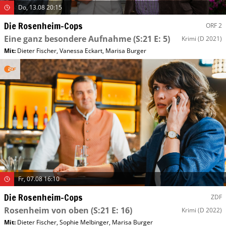
Do, 13.08 20:15
Die Rosenheim-Cops
ORF 2
Eine ganz besondere Aufnahme
(S:21 E: 5)
Krimi
(D 2021)
Mit
:
Dieter Fischer
,
Vanessa Eckart
,
Marisa Burger
Fr, 07.08 16:10
Die Rosenheim-Cops
ZDF
Rosenheim von oben
(S:21 E: 16)
Krimi
(D 2022)
Mit
:
Dieter Fischer
,
Sophie Melbinger
,
Marisa Burger