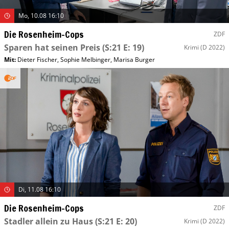
Mo, 10.08 16:10
Die Rosenheim-Cops
ZDF
Sparen hat seinen Preis
(S:21 E: 19)
Krimi
(D 2022)
Mit
:
Dieter Fischer
,
Sophie Melbinger
,
Marisa Burger
Di, 11.08 16:10
Die Rosenheim-Cops
ZDF
Stadler allein zu Haus
(S:21 E: 20)
Krimi
(D 2022)