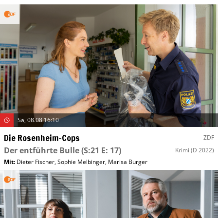
Sa, 08.08 16:10
Die Rosenheim-Cops
ZDF
Der entführte Bulle
(S:21 E: 17)
Krimi
(D 2022)
Mit
:
Dieter Fischer
,
Sophie Melbinger
,
Marisa Burger