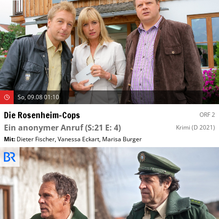
So, 09.08 01:10
Die Rosenheim-Cops
ORF 2
Ein anonymer Anruf
(S:21 E: 4)
Krimi
(D 2021)
Mit
:
Dieter Fischer
,
Vanessa Eckart
,
Marisa Burger