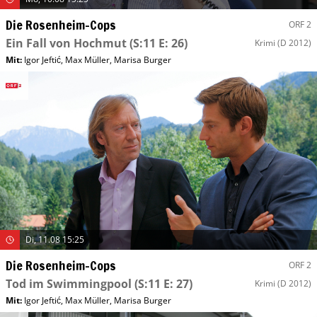
Die Rosenheim-Cops
ORF 2
Ein Fall von Hochmut
(S:11 E: 26)
Krimi
(D 2012)
Mit
:
Igor Jeftić
,
Max Müller
,
Marisa Burger
Di, 11.08 15:25
Die Rosenheim-Cops
ORF 2
Tod im Swimmingpool
(S:11 E: 27)
Krimi
(D 2012)
Mit
:
Igor Jeftić
,
Max Müller
,
Marisa Burger