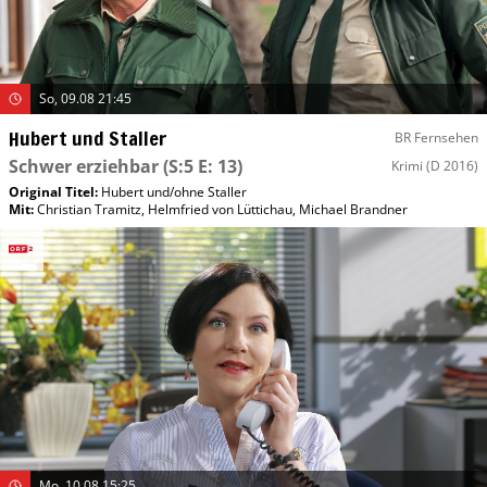
So, 09.08 21:45
Hubert und Staller
BR Fernsehen
Schwer erziehbar
(S:5 E: 13)
Krimi
(D 2016)
Original Titel:
Hubert und/​ohne Staller
Mit
:
Christian Tramitz
,
Helmfried von Lüttichau
,
Michael Brandner
Mo, 10.08 15:25