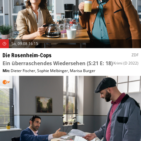
So, 09.08 16:15
Die Rosenheim-Cops
ZDF
Ein überraschendes Wiedersehen
(S:21 E: 18)
Krimi
(D 2022)
Mit
:
Dieter Fischer
,
Sophie Melbinger
,
Marisa Burger