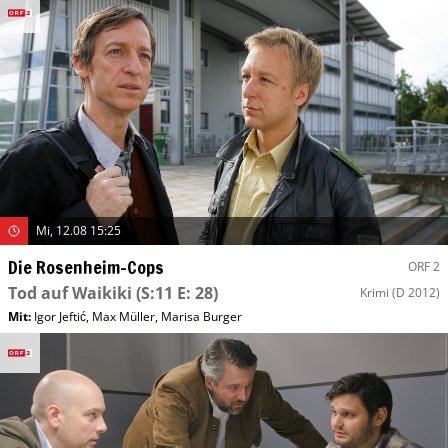
Mi, 12.08 15:25
Die Rosenheim-Cops
ORF 2
Tod auf Waikiki
(S:11 E: 28)
Krimi
(D 2012)
Mit
:
Igor Jeftić
,
Max Müller
,
Marisa Burger