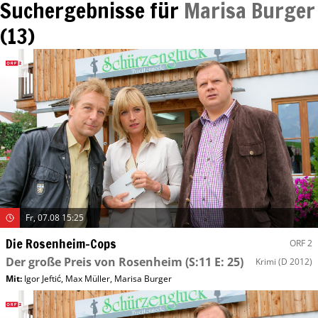
Suchergebnisse für
Marisa Burger
(
13
)
Fr, 07.08 15:25
Die Rosenheim-Cops
ORF 2
Der große Preis von Rosenheim
(S:11 E: 25)
Krimi
(D 2012)
Mit
:
Igor Jeftić
,
Max Müller
,
Marisa Burger