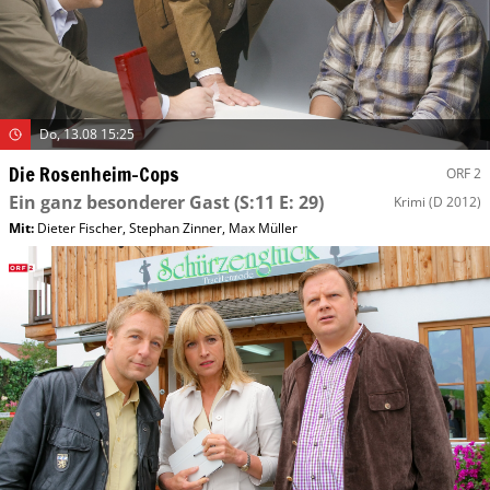
Do, 13.08 15:25
Die Rosenheim-Cops
ORF 2
Ein ganz besonderer Gast
(S:11 E: 29)
Krimi
(D 2012)
Mit
:
Dieter Fischer
,
Stephan Zinner
,
Max Müller