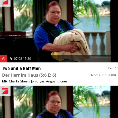
Fr, 07.08 15:30
Two and a Half Men
Pro 7
Der Herr im Haus
(S:6 E: 6)
Sitcom
(USA 2008)
Mit
:
Charlie Sheen
,
Jon Cryer
,
Angus T. Jones