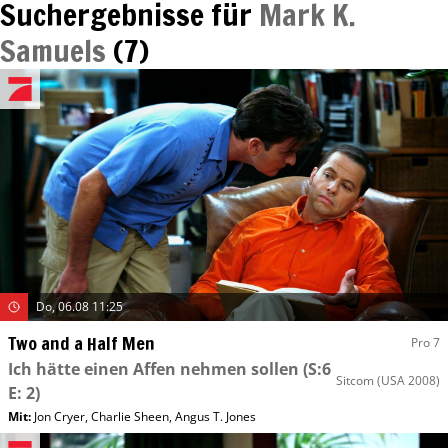
Suchergebnisse für
Mark K.
Samuels
(
7
)
Do, 06.08 11:25
Two and a Half Men
Pro 7
Ich hätte einen Affen nehmen sollen
(S:6
Sitcom
(USA 2008)
E: 2)
Mit
:
Jon Cryer
,
Charlie Sheen
,
Angus T. Jones