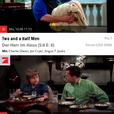
Mo, 10.08 11:15
Two and a Half Men
Pro 7
Der Herr im Haus
(S:6 E: 6)
Sitcom
(USA 2008)
Mit
:
Charlie Sheen
,
Jon Cryer
,
Angus T. Jones