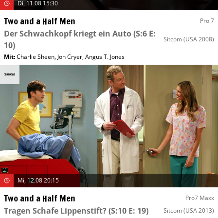
Di, 11.08 15:30
Two and a Half Men
Pro 7
Der Schwachkopf kriegt ein Auto
(S:6 E:
Sitcom
(USA 2008)
10)
Mit
:
Charlie Sheen
,
Jon Cryer
,
Angus T. Jones
Mi, 12.08 20:15
Two and a Half Men
Pro7 Maxx
Tragen Schafe Lippenstift?
(S:10 E: 19)
Sitcom
(USA 2013)