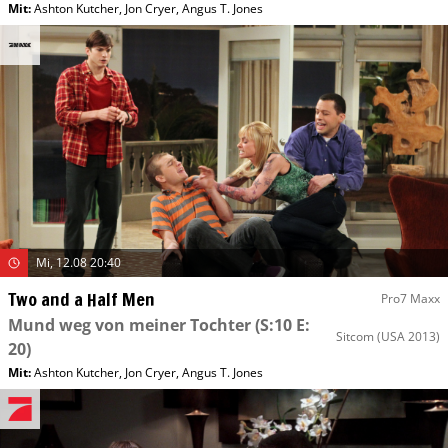
Mit
:
Ashton Kutcher
,
Jon Cryer
,
Angus T. Jones
Mi, 12.08 20:40
Two and a Half Men
Pro7 Maxx
Mund weg von meiner Tochter
(S:10 E:
Sitcom
(USA 2013)
20)
Mit
:
Ashton Kutcher
,
Jon Cryer
,
Angus T. Jones