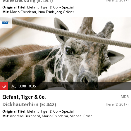
Volle Deckung
(E: 441)
Tiere
(D 2017)
Original Titel:
Elefant, Tiger & Co. – Spezial
Mit
:
Mario Chindemi
,
Irina Frink
,
Jörg Gräser
Do, 13.08 10:35
Elefant, Tiger & Co.
MDR
Dickhäuterhirn
(E: 442)
Tiere
(D 2017)
Original Titel:
Elefant, Tiger & Co. – Spezial
Mit
:
Andreas Bernhard
,
Mario Chindemi
,
Michael Ernst