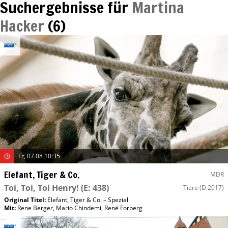
Suchergebnisse für
Martina
Hacker
(
6
)
Fr, 07.08 10:35
Elefant, Tiger & Co.
MDR
Toi, Toi, Toi Henry!
(E: 438)
Tiere
(D 2017)
Original Titel:
Elefant, Tiger & Co. – Spezial
Mit
:
Rene Berger
,
Mario Chindemi
,
René Forberg