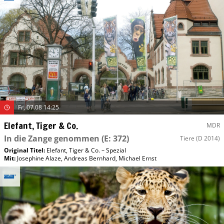
Fr, 07.08 14:25
Elefant, Tiger & Co.
MDR
In die Zange genommen
(E: 372)
Tiere
(D 2014)
Original Titel:
Elefant, Tiger & Co. – Spezial
Mit
:
Josephine Alaze
,
Andreas Bernhard
,
Michael Ernst