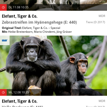
Di, 11.08 10:35
Elefant, Tiger & Co.
MDR
Zebrastreifen im Hyänengehege
(E: 440)
Tiere
(D 2017)
Original Titel:
Elefant, Tiger & Co. – Spezial
Mit
:
Heike Breitenborn
,
Mario Chindemi
,
Jörg Gräser
Mi, 12.08 10:35
Elefant, Tiger & Co.
MDR