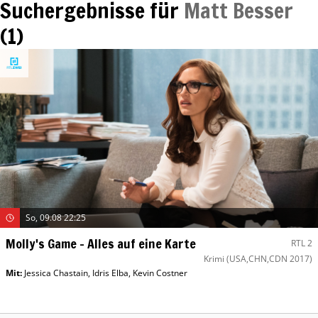
Suchergebnisse für
Matt Besser
(
1
)
So, 09.08 22:25
Molly's Game – Alles auf eine Karte
RTL 2
Krimi
(USA,CHN,CDN 2017)
Mit
:
Jessica Chastain
,
Idris Elba
,
Kevin Costner