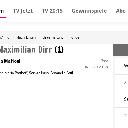
mm
TV Jetzt
TV 20:15
Gewinnspiele
Abo
 / Info
Nachrichten
Unterhaltung
Kinder
Maximilian Dirr
(
1
)
a Mafiosi
3sat
W
Krimi
(D 2017)
isa Maria Potthoff
,
Serkan Kaya
,
Antonella Attili
Z
S
Ti