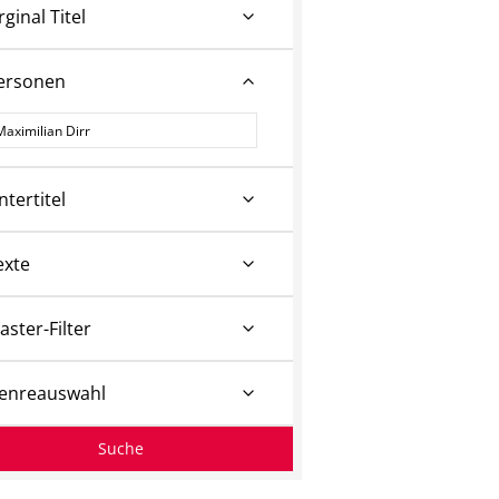
rginal Titel
ersonen
ersonen
ntertitel
exte
aster-Filter
enreauswahl
Suche