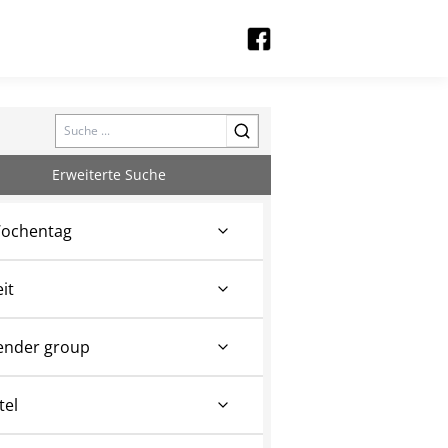
Search
Erweiterte Suche
ochentag
eit
ender group
tel