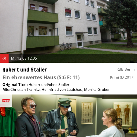
Mi, 12.08 12:05
Hubert und Staller
RBB Berlin
Ein ehrenwertes Haus
(S:6 E: 11)
Krimi
(D 2017)
Original Titel:
Hubert und/​ohne Staller
Mit
:
Christian Tramitz
,
Helmfried von Lüttichau
,
Monika Gruber