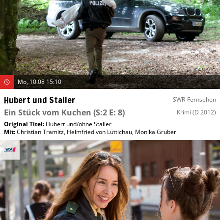
Mo, 10.08 15:10
Hubert und Staller
SWR-Fernsehen
Ein Stück vom Kuchen
(S:2 E: 8)
Krimi
(D 2012)
Original Titel:
Hubert und/​ohne Staller
Mit
:
Christian Tramitz
,
Helmfried von Lüttichau
,
Monika Gruber