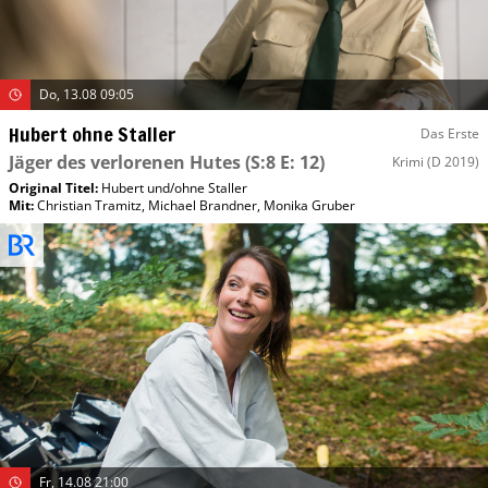
Do, 13.08 09:05
Hubert ohne Staller
Das Erste
Jäger des verlorenen Hutes
(S:8 E: 12)
Krimi
(D 2019)
Original Titel:
Hubert und/​ohne Staller
Mit
:
Christian Tramitz
,
Michael Brandner
,
Monika Gruber
Fr, 14.08 21:00