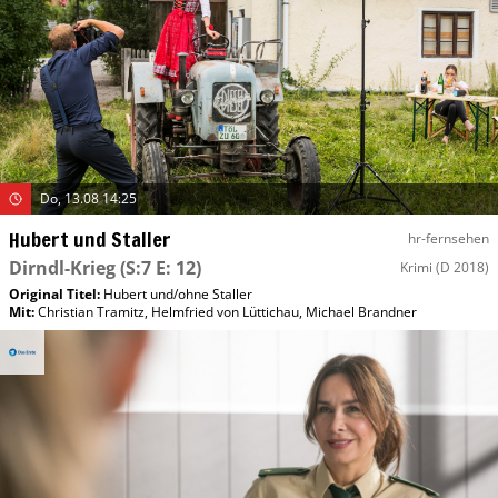
Do, 13.08 14:25
Hubert und Staller
hr-fernsehen
Dirndl-Krieg
(S:7 E: 12)
Krimi
(D 2018)
Original Titel:
Hubert und/​ohne Staller
Mit
:
Christian Tramitz
,
Helmfried von Lüttichau
,
Michael Brandner