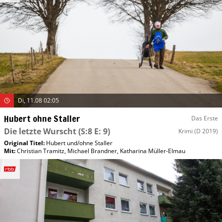
Di, 11.08 02:05
Hubert ohne Staller
Das Erste
Die letzte Wurscht
(S:8 E: 9)
Krimi
(D 2019)
Original Titel:
Hubert und/​ohne Staller
Mit
:
Christian Tramitz
,
Michael Brandner
,
Katharina Müller-Elmau