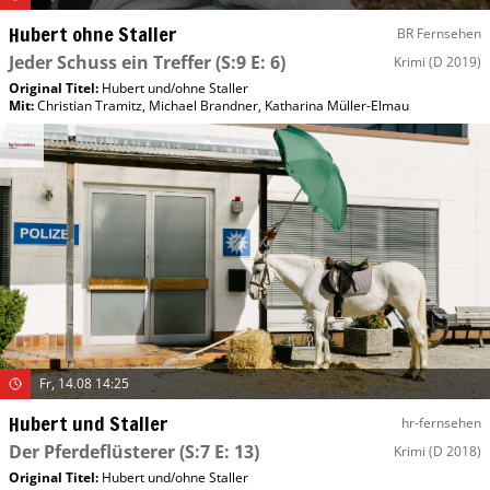
Hubert ohne Staller
BR Fernsehen
Jeder Schuss ein Treffer
(S:9 E: 6)
Krimi
(D 2019)
Original Titel:
Hubert und/​ohne Staller
Mit
:
Christian Tramitz
,
Michael Brandner
,
Katharina Müller-Elmau
Fr, 14.08 14:25
Hubert und Staller
hr-fernsehen
Der Pferdeflüsterer
(S:7 E: 13)
Krimi
(D 2018)
Original Titel:
Hubert und/​ohne Staller