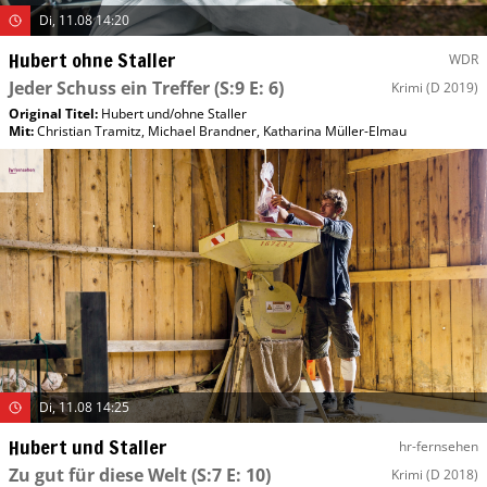
Di, 11.08 14:20
Hubert ohne Staller
WDR
Jeder Schuss ein Treffer
(S:9 E: 6)
Krimi
(D 2019)
Original Titel:
Hubert und/​ohne Staller
Mit
:
Christian Tramitz
,
Michael Brandner
,
Katharina Müller-Elmau
Di, 11.08 14:25
Hubert und Staller
hr-fernsehen
Zu gut für diese Welt
(S:7 E: 10)
Krimi
(D 2018)