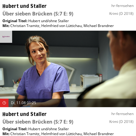
Hubert und Staller
hr-fernsehen
Über sieben Brücken
(S:7 E: 9)
Krimi
(D 2018)
Original Titel:
Hubert und/​ohne Staller
Mit
:
Christian Tramitz
,
Helmfried von Lüttichau
,
Michael Brandner
Di, 11.08 01:25
Hubert und Staller
hr-fernsehen
Über sieben Brücken
(S:7 E: 9)
Krimi
(D 2018)
Original Titel:
Hubert und/​ohne Staller
Mit
:
Christian Tramitz
,
Helmfried von Lüttichau
,
Michael Brandner