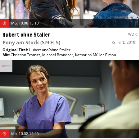
Mo, 10.08 15:10
Hubert ohne Staller
WDR
Pony am Stock
(S:9 E: 5)
Krimi
(D 2019)
Original Titel:
Hubert und/​ohne Staller
Mit
:
Christian Tramitz
,
Michael Brandner
,
Katharina Müller-Elmau
Mo, 10.08 14:25