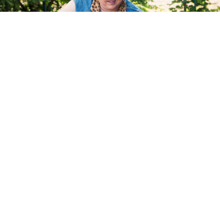
Di, 11.08 15:10
Hubert ohne Staller
WDR
Ein Fußgänger sieht rot
(S:9 E: 7)
Krimi
(D 2019)
Original Titel:
Hubert und/​ohne Staller
Mit
:
Christian Tramitz
,
Michael Brandner
,
Katharina Müller-Elmau