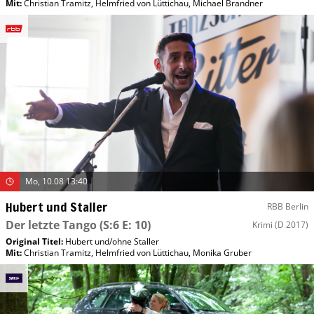
Mit
:
Christian Tramitz
,
Helmfried von Lüttichau
,
Michael Brandner
Mo, 10.08 13:40
Hubert und Staller
RBB Berlin
Der letzte Tango
(S:6 E: 10)
Krimi
(D 2017)
Original Titel:
Hubert und/​ohne Staller
Mit
:
Christian Tramitz
,
Helmfried von Lüttichau
,
Monika Gruber