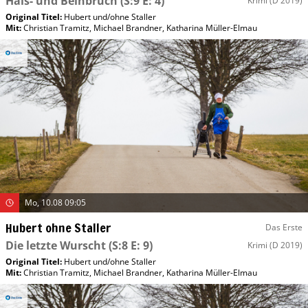
Hals- und Beinbruch
(S:9 E: 4)
Krimi
(D 2019)
Original Titel:
Hubert und/​ohne Staller
Mit
:
Christian Tramitz
,
Michael Brandner
,
Katharina Müller-Elmau
Mo, 10.08 09:05
Hubert ohne Staller
Das Erste
Die letzte Wurscht
(S:8 E: 9)
Krimi
(D 2019)
Original Titel:
Hubert und/​ohne Staller
Mit
:
Christian Tramitz
,
Michael Brandner
,
Katharina Müller-Elmau