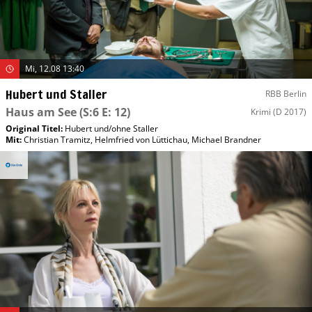
Mi, 12.08 13:40
Hubert und Staller
RBB Berlin
Haus am See
(S:6 E: 12)
Krimi
(D 2017)
Original Titel:
Hubert und/​ohne Staller
Mit
:
Christian Tramitz
,
Helmfried von Lüttichau
,
Michael Brandner