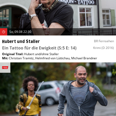
So, 09.08 22:30
Hubert und Staller
BR Fernsehen
Ein Tattoo für die Ewigkeit
(S:5 E: 14)
Krimi
(D 2016)
Original Titel:
Hubert und/​ohne Staller
Mit
:
Christian Tramitz
,
Helmfried von Lüttichau
,
Michael Brandner