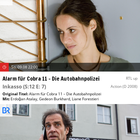
So, 09.08 22:00
Alarm für Cobra 11 – Die Autobahnpolizei
RTL up
Inkasso
(S:12 E: 7)
Action
(D 2008)
Original Titel:
Alarm für Cobra 11 – Die Autobahnpolizei
Mit
:
Erdoğan Atalay
,
Gedeon Burkhard
,
Liane Forestieri