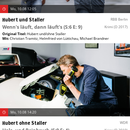
Mo, 10.08 12:05
Hubert und Staller
RBB Berlin
Wenn's läuft, dann läuft's
(S:6 E: 9)
Krimi
(D 2017)
Original Titel:
Hubert und/​ohne Staller
Mit
:
Christian Tramitz
,
Helmfried von Lüttichau
,
Michael Brandner
Mo, 10.08 14:20
Hubert ohne Staller
WDR