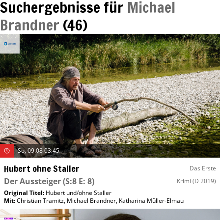
Suchergebnisse für
Michael
Brandner
(
46
)
So, 09.08 03:45
Hubert ohne Staller
Das Erste
Der Aussteiger
(S:8 E: 8)
Krimi
(D 2019)
Original Titel:
Hubert und/​ohne Staller
Mit
:
Christian Tramitz
,
Michael Brandner
,
Katharina Müller-Elmau