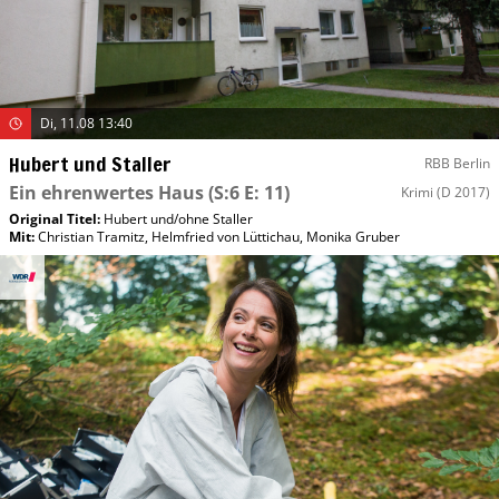
Di, 11.08 13:40
Hubert und Staller
RBB Berlin
Ein ehrenwertes Haus
(S:6 E: 11)
Krimi
(D 2017)
Original Titel:
Hubert und/​ohne Staller
Mit
:
Christian Tramitz
,
Helmfried von Lüttichau
,
Monika Gruber