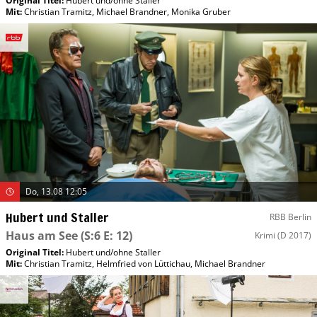
Original Titel:
Hubert und/​ohne Staller
Mit
:
Christian Tramitz
,
Michael Brandner
,
Monika Gruber
Do, 13.08 12:05
Hubert und Staller
RBB Berlin
Haus am See
(S:6 E: 12)
Krimi
(D 2017)
Original Titel:
Hubert und/​ohne Staller
Mit
:
Christian Tramitz
,
Helmfried von Lüttichau
,
Michael Brandner