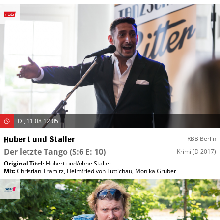
Di, 11.08 12:05
Hubert und Staller
RBB Berlin
Der letzte Tango
(S:6 E: 10)
Krimi
(D 2017)
Original Titel:
Hubert und/​ohne Staller
Mit
:
Christian Tramitz
,
Helmfried von Lüttichau
,
Monika Gruber