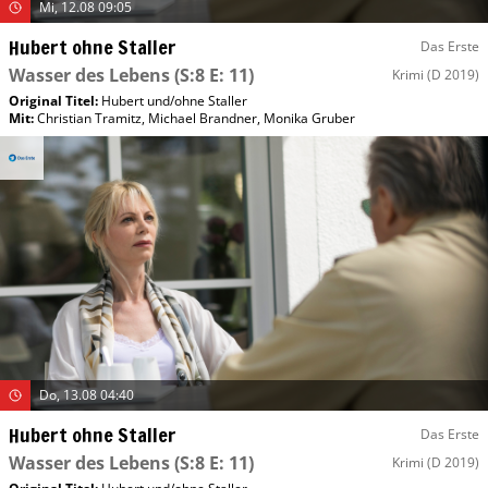
Mi, 12.08 09:05
Hubert ohne Staller
Das Erste
Wasser des Lebens
(S:8 E: 11)
Krimi
(D 2019)
Original Titel:
Hubert und/​ohne Staller
Mit
:
Christian Tramitz
,
Michael Brandner
,
Monika Gruber
Do, 13.08 04:40
Hubert ohne Staller
Das Erste
Wasser des Lebens
(S:8 E: 11)
Krimi
(D 2019)