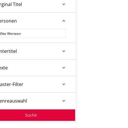
rginal Titel
ersonen
ersonen
ntertitel
exte
aster-Filter
enreauswahl
Suche