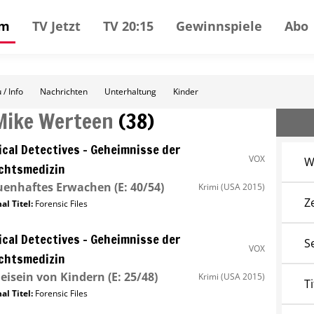
mm
TV Jetzt
TV 20:15
Gewinnspiele
Abo
 / Info
Nachrichten
Unterhaltung
Kinder
Mike Werteen
(
38
)
cal Detectives – Geheimnisse der
VOX
W
chtsmedizin
uenhaftes Erwachen
(E: 40/54)
Krimi
(USA 2015)
Z
al Titel:
Forensic Files
cal Detectives – Geheimnisse der
S
VOX
chtsmedizin
eisein von Kindern
(E: 25/48)
Krimi
(USA 2015)
Ti
al Titel:
Forensic Files