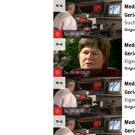
Medi
Geri
Suc
Origin
Sa, 08.08 04:55
Medi
Geri
Eige
Origin
So, 09.08 01:20
Medi
Geri
Eige
Origin
So, 09.08 02:10
Medi
Geri