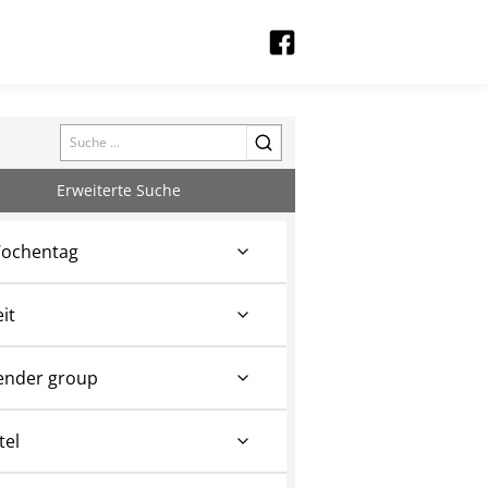
Search
Erweiterte Suche
ochentag
eit
ender group
tel