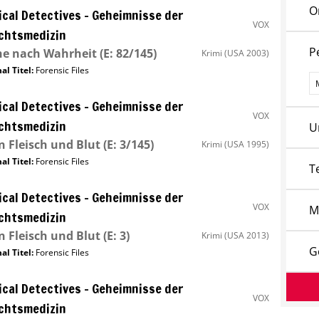
O
cal Detectives – Geheimnisse der
VOX
chtsmedizin
P
he nach Wahrheit
(E: 82/145)
Krimi
(USA 2003)
al Titel:
Forensic Files
P
cal Detectives – Geheimnisse der
VOX
chtsmedizin
U
n Fleisch und Blut
(E: 3/145)
Krimi
(USA 1995)
al Titel:
Forensic Files
T
cal Detectives – Geheimnisse der
VOX
M
chtsmedizin
n Fleisch und Blut
(E: 3)
Krimi
(USA 2013)
G
al Titel:
Forensic Files
cal Detectives – Geheimnisse der
VOX
chtsmedizin