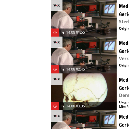
Medi
Geri
Ster
Origin
Fr, 14.08 01:55
Medi
Geri
Verr
Origin
Fr, 14.08 02:45
Medi
Geri
Dem 
Origin
Fr, 14.08 03:35
Mit
:
P
Medi
Geri