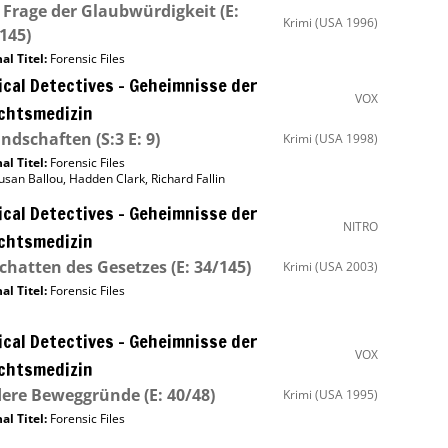
 Frage der Glaubwürdigkeit
(E:
Krimi
(USA 1996)
145)
al Titel:
Forensic Files
cal Detectives – Geheimnisse der
VOX
chtsmedizin
undschaften
(S:3 E: 9)
Krimi
(USA 1998)
al Titel:
Forensic Files
usan Ballou
,
Hadden Clark
,
Richard Fallin
cal Detectives – Geheimnisse der
NITRO
chtsmedizin
chatten des Gesetzes
(E: 34/145)
Krimi
(USA 2003)
al Titel:
Forensic Files
cal Detectives – Geheimnisse der
VOX
chtsmedizin
dere Beweggründe
(E: 40/48)
Krimi
(USA 1995)
al Titel:
Forensic Files