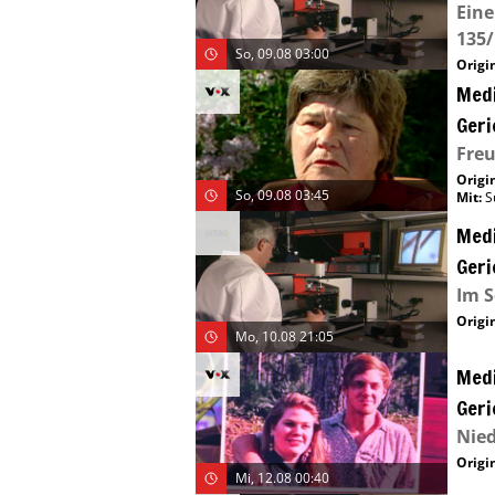
Eine
135/
So, 09.08 03:00
Origin
Medi
Geri
Fre
Origin
So, 09.08 03:45
Mit
:
S
Medi
Geri
Im S
Origin
Mo, 10.08 21:05
Medi
Geri
Nie
Origin
Mi, 12.08 00:40