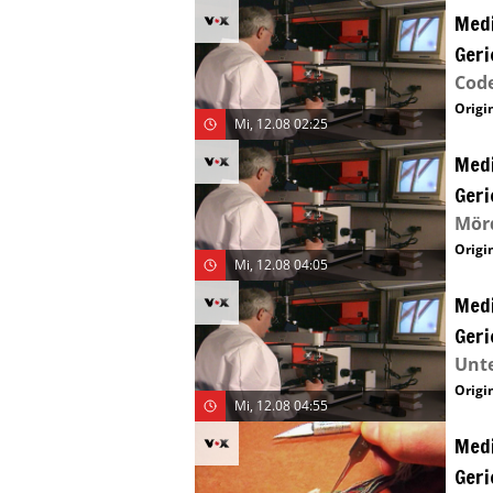
Medi
Geri
Code
Origin
Mi, 12.08 02:25
Medi
Geri
Mörd
Origin
Mi, 12.08 04:05
Medi
Geri
Unte
Origin
Mi, 12.08 04:55
Medi
Geri