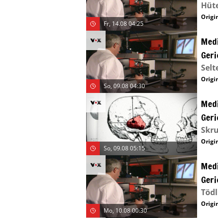
Hüte
Origin
Fr, 14.08 04:25
Medi
Geri
Selt
Origin
So, 09.08 04:30
Medi
Geri
Skru
Origin
So, 09.08 05:15
Medi
Geri
Tödl
Origin
Mo, 10.08 00:30