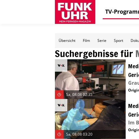
TV-Progra
Übersicht
Film
Serie
Sport
Doku
Suchergebnisse für
Medi
Geri
Gra
Origin
Sa, 08.08 02:35
Medi
Geri
Im B
Origin
Sa, 08.08 03:20