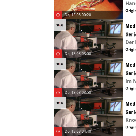
Hand
Origin
Do, 13.08 00:20
Medi
Geri
Der 
Origin
Do, 13.08 03:00
Medi
Geri
Im 
Origin
Do, 13.08 03:50
Medi
Geri
Kno
Origin
Do, 13.08 04:40