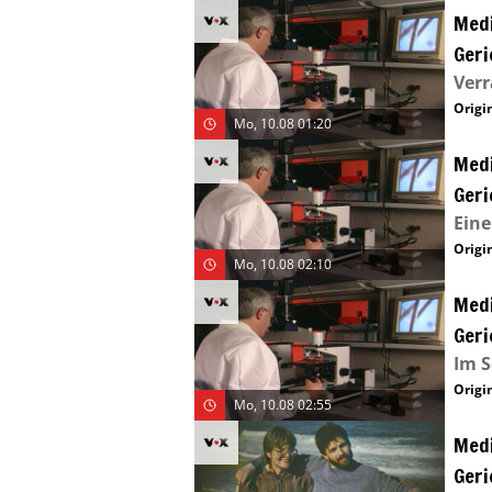
Medi
Geri
Verr
Origin
Mo, 10.08 01:20
Medi
Geri
Eine
Origin
Mo, 10.08 02:10
Medi
Geri
Im S
Origin
Mo, 10.08 02:55
Medi
Geri