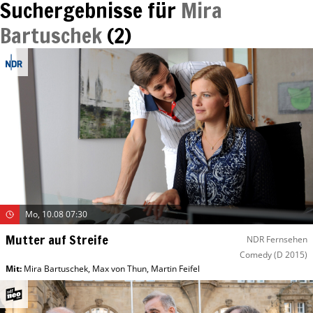
Suchergebnisse für
Mira
Bartuschek
(
2
)
Mo, 10.08 07:30
Mutter auf Streife
NDR Fernsehen
Comedy
(D 2015)
Mit
:
Mira Bartuschek
,
Max von Thun
,
Martin Feifel