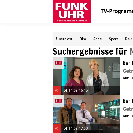
TV-Progra
Übersicht
Film
Serie
Sport
Doku
Suchergebnisse für
Der 
Get
Mit
:
H
Di, 11.08 16:15
Der 
Get
Mit
:
H
Di, 11.08 17:00