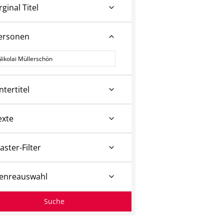
rginal Titel
ersonen
ersonen
ntertitel
exte
aster-Filter
enreauswahl
Suche