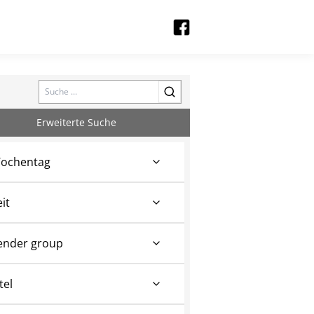
Search
Erweiterte Suche
ochentag
eit
ender group
tel