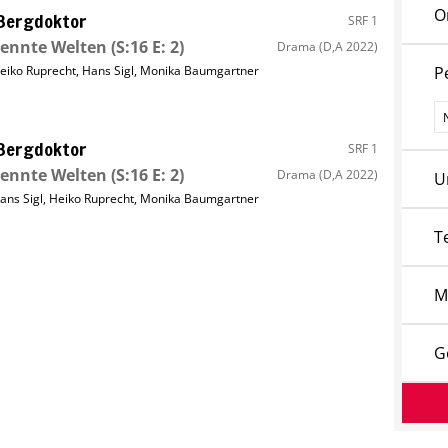
O
Bergdoktor
SRF 1
rennte Welten
(S:16 E: 2)
Drama
(D,A 2022)
eiko Ruprecht
,
Hans Sigl
,
Monika Baumgartner
P
P
Bergdoktor
SRF 1
rennte Welten
(S:16 E: 2)
Drama
(D,A 2022)
U
ans Sigl
,
Heiko Ruprecht
,
Monika Baumgartner
T
M
G