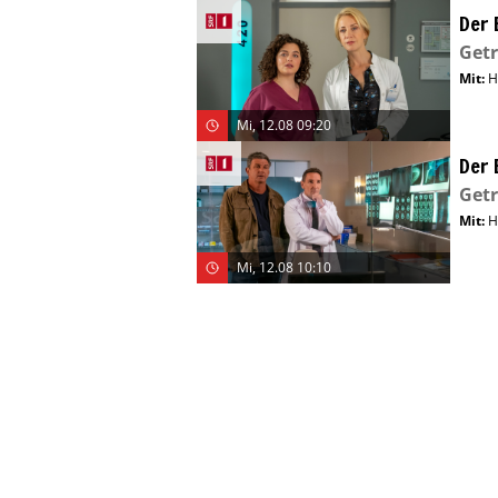
Der 
Get
Mit
:
H
Mi, 12.08 09:20
Der 
Get
Mit
:
H
Mi, 12.08 10:10