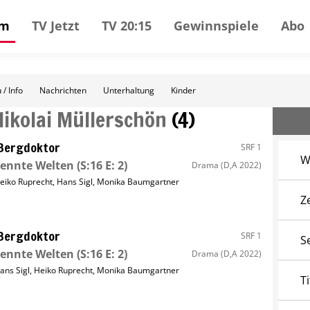
mm
TV Jetzt
TV 20:15
Gewinnspiele
Abo
 / Info
Nachrichten
Unterhaltung
Kinder
Nikolai Müllerschön
(
4
)
Bergdoktor
SRF 1
W
rennte Welten
(S:16 E: 2)
Drama
(D,A 2022)
eiko Ruprecht
,
Hans Sigl
,
Monika Baumgartner
Z
Bergdoktor
SRF 1
S
rennte Welten
(S:16 E: 2)
Drama
(D,A 2022)
ans Sigl
,
Heiko Ruprecht
,
Monika Baumgartner
Ti