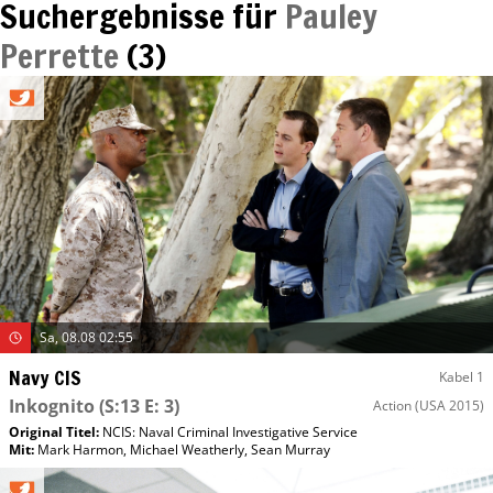
Suchergebnisse für
Pauley
Perrette
(
3
)
Sa, 08.08 02:55
Navy CIS
Kabel 1
Inkognito
(S:13 E: 3)
Action
(USA 2015)
Original Titel:
NCIS: Naval Criminal Investigative Service
Mit
:
Mark Harmon
,
Michael Weatherly
,
Sean Murray