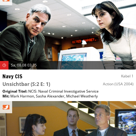
Sa, 08.08 03:35
Navy CIS
Kabel 1
Unsichtbar
(S:2 E: 1)
Action
(USA 2004)
Original Titel:
NCIS: Naval Criminal Investigative Service
Mit
:
Mark Harmon
,
Sasha Alexander
,
Michael Weatherly