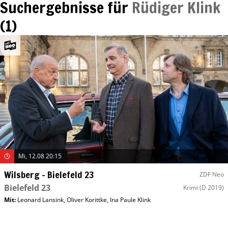
Suchergebnisse für
Rüdiger Klink
(
1
)
Mi, 12.08 20:15
Wilsberg – Bielefeld 23
ZDF Neo
Bielefeld 23
Krimi
(D 2019)
Mit
:
Leonard Lansink
,
Oliver Korittke
,
Ina Paule Klink