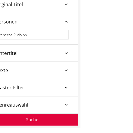
rginal Titel
ersonen
ersonen
ntertitel
exte
aster-Filter
enreauswahl
Suche