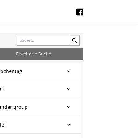
Search
Erweiterte Suche
ochentag
eit
ender group
tel