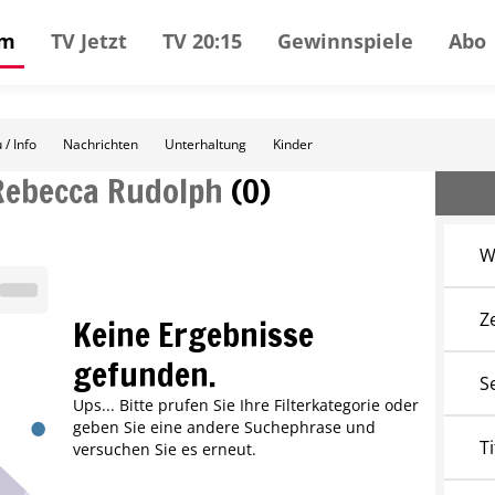
mm
TV Jetzt
TV 20:15
Gewinnspiele
Abo
 / Info
Nachrichten
Unterhaltung
Kinder
Rebecca Rudolph
(
0
)
W
Z
Keine Ergebnisse
gefunden.
S
Ups... Bitte prufen Sie Ihre Filterkategorie oder
geben Sie eine andere Suchephrase und
Ti
versuchen Sie es erneut.