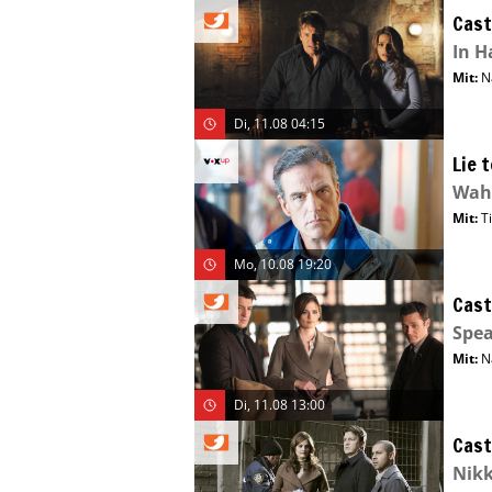
Cast
In H
Mit
:
N
Di, 11.08 04:15
Lie 
Wah
Mit
:
T
Mo, 10.08 19:20
Cast
Spe
Mit
:
N
Di, 11.08 13:00
Cast
Nikk