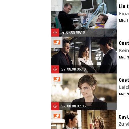
Lie 
Fina
Mit
:
T
Fr, 07.08 09:10
Cast
Kei
Mit
:
N
Sa, 08.08 06:10
Cast
Leic
Mit
:
N
Sa, 08.08 07:05
Cast
Zu v