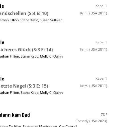
le
Kabel 1
andschellen
(S:4 E: 10)
Krimi
(USA 2011)
athan Fillion
,
Stana Katic
,
Susan Sullivan
le
Kabel 1
icheres Glück
(S:3 E: 14)
Krimi
(USA 2011)
athan Fillion
,
Stana Katic
,
Molly C. Quinn
le
Kabel 1
letzte Nagel
(S:3 E: 15)
Krimi
(USA 2011)
athan Fillion
,
Stana Katic
,
Molly C. Quinn
dann kam Dad
ZDF
Comedy
(USA 2023)
obert De Niro
,
Sebastian Maniscalco
,
Kim Cattrall