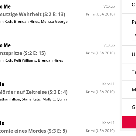
O
to Me
VOXup
mutzige Wahrheit
(S:2 E: 13)
Krimi
(USA 2010)
im Roth
,
Brendan Hines
,
Melissa George
P
P
to Me
VOXup
nzspritze
(S:2 E: 15)
Krimi
(USA 2010)
U
im Roth
,
Kelli Williams
,
Brendan Hines
T
le
Kabel 1
M
Mörder auf Zeitreise
(S:3 E: 4)
Krimi
(USA 2010)
athan Fillion
,
Stana Katic
,
Molly C. Quinn
G
le
Kabel 1
tomie eines Mordes
(S:3 E: 5)
Krimi
(USA 2010)