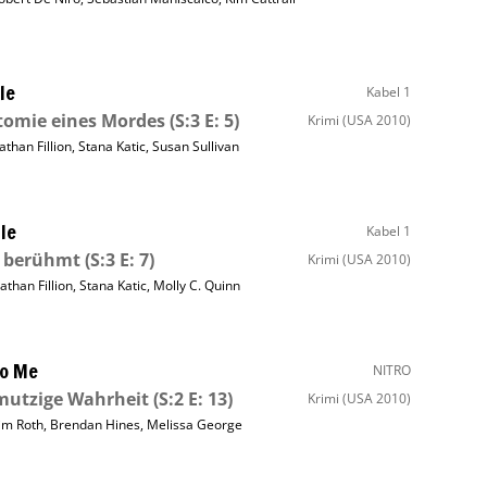
le
Kabel 1
tomie eines Mordes
(S:3 E: 5)
Krimi
(USA 2010)
athan Fillion
,
Stana Katic
,
Susan Sullivan
le
Kabel 1
t berühmt
(S:3 E: 7)
Krimi
(USA 2010)
athan Fillion
,
Stana Katic
,
Molly C. Quinn
to Me
NITRO
mutzige Wahrheit
(S:2 E: 13)
Krimi
(USA 2010)
im Roth
,
Brendan Hines
,
Melissa George