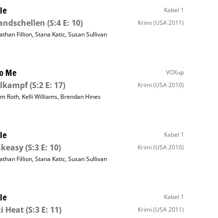
le
Kabel 1
andschellen
(S:4 E: 10)
Krimi
(USA 2011)
athan Fillion
,
Stana Katic
,
Susan Sullivan
to Me
VOXup
lkampf
(S:2 E: 17)
Krimi
(USA 2010)
im Roth
,
Kelli Williams
,
Brendan Hines
le
Kabel 1
akeasy
(S:3 E: 10)
Krimi
(USA 2010)
athan Fillion
,
Stana Katic
,
Susan Sullivan
le
Kabel 1
i Heat
(S:3 E: 11)
Krimi
(USA 2011)