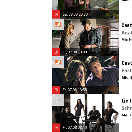
Sa, 08.08 23:30
Cast
Ana
Mit
:
N
Fr, 07.08 13:00
Cast
Fas
Mit
:
N
Fr, 07.08 13:55
Lie 
Sch
Mit
:
T
Fr, 07.08 08:10