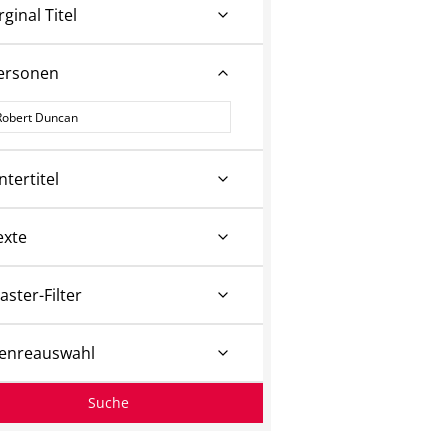
rginal Titel
ersonen
ersonen
ntertitel
exte
aster-Filter
enreauswahl
Suche