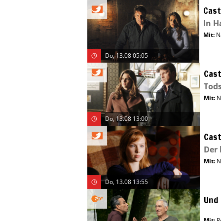
Cast
In H
Mit
:
N
Do, 13.08 05:05
Cast
Tods
Mit
:
N
Do, 13.08 13:00
Cast
Der 
Mit
:
N
Do, 13.08 13:55
Und 
Mit
:
R