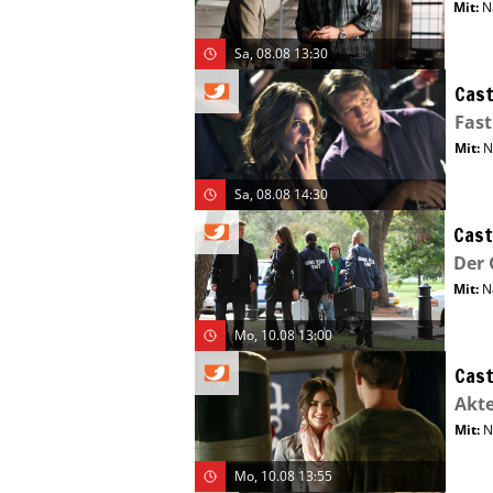
Mit
:
N
Sa, 08.08 13:30
Cast
Fas
Mit
:
N
Sa, 08.08 14:30
Cast
Der 
Mit
:
N
Mo, 10.08 13:00
Cast
Akte
Mit
:
N
Mo, 10.08 13:55