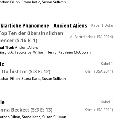
athan Fillion
,
Stana Katic
,
Susan Sullivan
klärliche Phänomene – Ancient Aliens
Kabel 1 Doku
Top Ten der übersinnlichen
Außerirdische
(USA 2024)
uencer
(S:16 E: 1)
al Titel:
Ancient Aliens
iorgio A. Tsoukalos
,
William Henry
,
Kathleen McGowan
le
Kabel 1
, Du bist tot
(S:3 E: 12)
Krimi
(USA 2011)
athan Fillion
,
Stana Katic
,
Susan Sullivan
le
Kabel 1
nna Beckett
(S:3 E: 13)
Krimi
(USA 2011)
athan Fillion
,
Stana Katic
,
Susan Sullivan