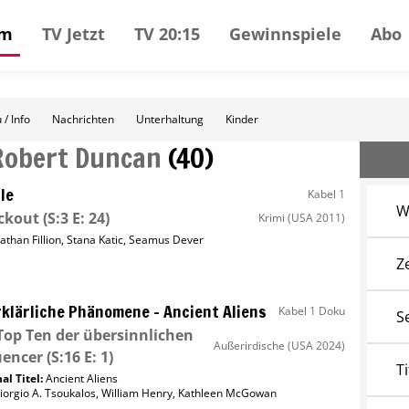
mm
TV Jetzt
TV 20:15
Gewinnspiele
Abo
 / Info
Nachrichten
Unterhaltung
Kinder
Robert Duncan
(
40
)
le
Kabel 1
W
ckout
(S:3 E: 24)
Krimi
(USA 2011)
athan Fillion
,
Stana Katic
,
Seamus Dever
Z
klärliche Phänomene – Ancient Aliens
Kabel 1 Doku
S
Top Ten der übersinnlichen
Außerirdische
(USA 2024)
uencer
(S:16 E: 1)
Ti
al Titel:
Ancient Aliens
iorgio A. Tsoukalos
,
William Henry
,
Kathleen McGowan