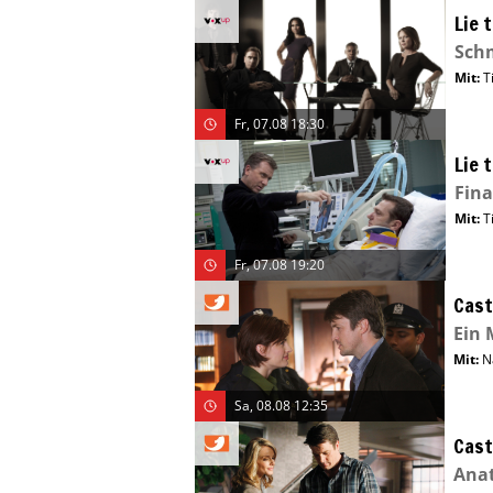
Lie 
Sch
Mit
:
T
Fr, 07.08 18:30
Lie 
Fina
Mit
:
T
Fr, 07.08 19:20
Cast
Ein 
Mit
:
N
Sa, 08.08 12:35
Cast
Ana