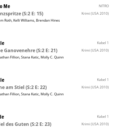
to Me
NITRO
nzspritze
(S:2 E: 15)
Krimi
(USA 2010)
im Roth
,
Kelli Williams
,
Brendan Hines
le
Kabel 1
ne Ganovenehre
(S:2 E: 21)
Krimi
(USA 2010)
athan Fillion
,
Stana Katic
,
Molly C. Quinn
le
Kabel 1
he am Stiel
(S:2 E: 22)
Krimi
(USA 2010)
athan Fillion
,
Stana Katic
,
Molly C. Quinn
le
Kabel 1
iel des Guten
(S:2 E: 23)
Krimi
(USA 2010)