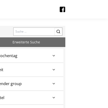
Search
Erweiterte Suche
ochentag
eit
ender group
tel