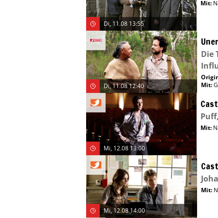
Mit
:
N
Di, 11.08 13:55
Uner
Die 
Infl
Origin
Mit
:
G
Di, 11.08 12:40
Cast
Puff
Mit
:
N
Mi, 12.08 13:00
Cast
Joha
Mit
:
N
Mi, 12.08 14:00