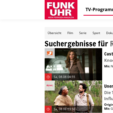
TV-Progra
Übersicht
Film
Serie
Sport
Doku
Suchergebnisse für
Cast
Kno
Mit
:
N
Sa, 08.08 04:55
Uner
Die 
Infl
Origin
Mit
:
G
Sa, 08.08 03:50