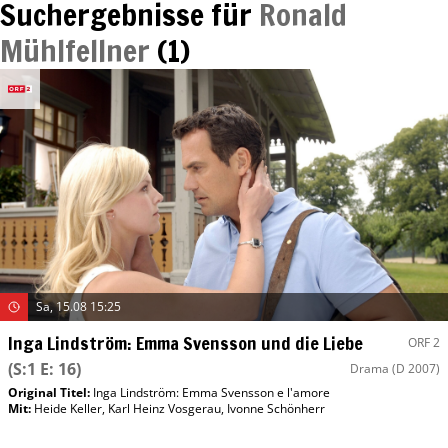
Suchergebnisse für
Ronald
Mühlfellner
(
1
)
Sa, 15.08 15:25
Inga Lindström: Emma Svensson und die Liebe
ORF 2
(S:1 E: 16)
Drama
(D 2007)
Original Titel:
Inga Lindström: Emma Svensson e l'amore
Mit
:
Heide Keller
,
Karl Heinz Vosgerau
,
Ivonne Schönherr