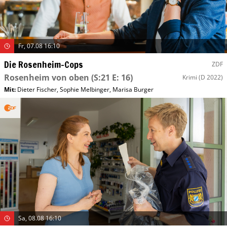
Fr, 07.08 16:10
Die Rosenheim-Cops
ZDF
Rosenheim von oben
(S:21 E: 16)
Krimi
(D 2022)
Mit
:
Dieter Fischer
,
Sophie Melbinger
,
Marisa Burger
Sa, 08.08 16:10