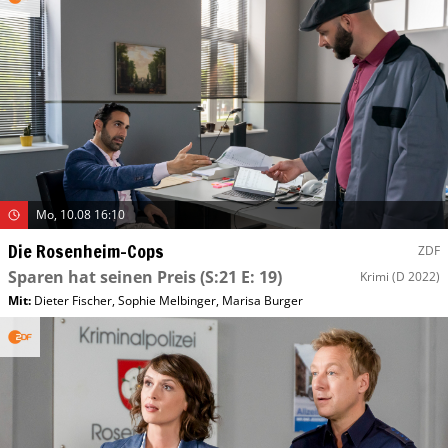
Mo, 10.08 16:10
Die Rosenheim-Cops
ZDF
Sparen hat seinen Preis
(S:21 E: 19)
Krimi
(D 2022)
Mit
:
Dieter Fischer
,
Sophie Melbinger
,
Marisa Burger