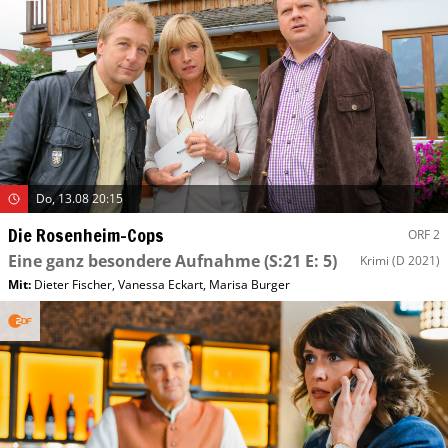
Do, 13.08 20:15
Die Rosenheim-Cops
ORF 2
Eine ganz besondere Aufnahme
(S:21 E: 5)
Krimi
(D 2021)
Mit
:
Dieter Fischer
,
Vanessa Eckart
,
Marisa Burger