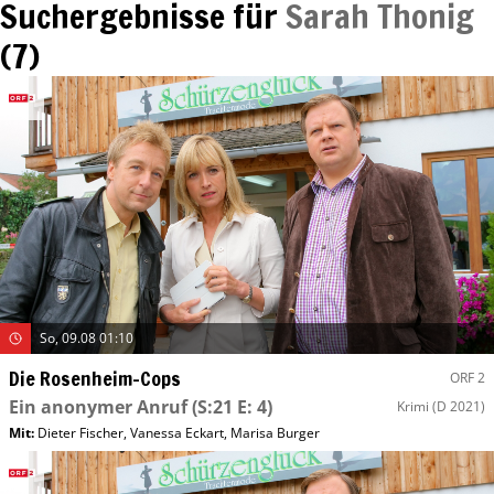
Suchergebnisse für
Sarah Thonig
(
7
)
So, 09.08 01:10
Die Rosenheim-Cops
ORF 2
Ein anonymer Anruf
(S:21 E: 4)
Krimi
(D 2021)
Mit
:
Dieter Fischer
,
Vanessa Eckart
,
Marisa Burger