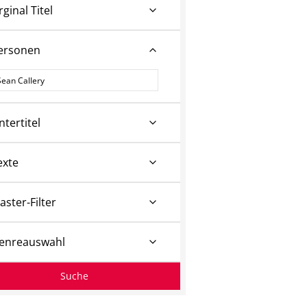
rginal Titel
ersonen
ersonen
ntertitel
exte
aster-Filter
enreauswahl
Suche