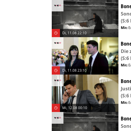
Bone
Son
(S:6 
Mit
:
E
Di, 11.08 22:10
Bone
Die 
(S:6 
Mit
:
E
Di, 11.08 23:10
Bone
Just
(S:6 
Mit
:
E
Mi, 12.08 00:10
Bone
Son