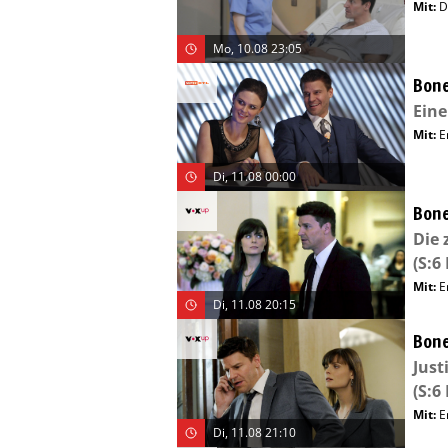
Mit
:
D
Mo, 10.08 23:05
Bone
Eine
Mit
:
E
Di, 11.08 00:00
Bone
Die 
(S:6 
Mit
:
E
Di, 11.08 20:15
Bone
Just
(S:6 
Mit
:
E
Di, 11.08 21:10