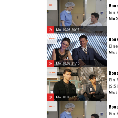
Bone
Ein 
Mit
:
D
Mo, 10.08 20:15
Bone
Eine
Mit
:
E
Mo, 10.08 21:10
Bone
Ein 
(S:5 
Mit
:
E
Mo, 10.08 22:10
Bone
Ein 