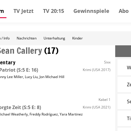
mm
TV Jetzt
TV 20:15
Gewinnspiele
Abo
 / Info
Nachrichten
Unterhaltung
Kinder
Sean Callery
(
17
)
entary
Sixx
W
Patriot
(S:5 E: 16)
Krimi
(USA 2017)
onny Lee Miller
,
Lucy Liu
,
Jon Michael Hill
Z
Kabel 1
S
rgte Zeit
(S:5 E: 8)
Krimi
(USA 2021)
ichael Weatherly
,
Freddy Rodríguez
,
Yara Martinez
Ti