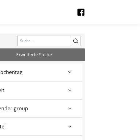
Search
Erweiterte Suche
ochentag
eit
ender group
tel