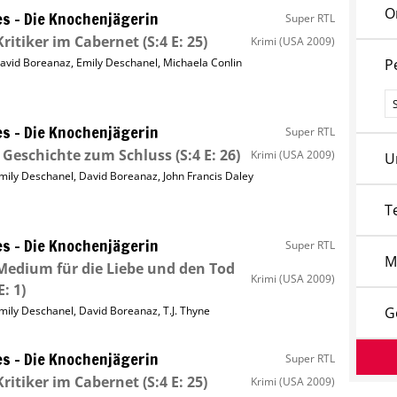
O
s – Die Knochenjägerin
Super RTL
Kritiker im Cabernet
(S:4 E: 25)
Krimi
(USA 2009)
avid Boreanaz
,
Emily Deschanel
,
Michaela Conlin
P
P
s – Die Knochenjägerin
Super RTL
 Geschichte zum Schluss
(S:4 E: 26)
Krimi
(USA 2009)
U
mily Deschanel
,
David Boreanaz
,
John Francis Daley
T
s – Die Knochenjägerin
Super RTL
M
Medium für die Liebe und den Tod
Krimi
(USA 2009)
E: 1)
mily Deschanel
,
David Boreanaz
,
T.J. Thyne
G
s – Die Knochenjägerin
Super RTL
Kritiker im Cabernet
(S:4 E: 25)
Krimi
(USA 2009)