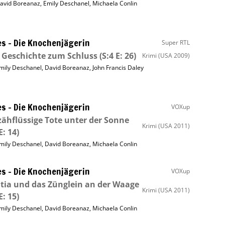
avid Boreanaz
,
Emily Deschanel
,
Michaela Conlin
s – Die Knochenjägerin
Super RTL
 Geschichte zum Schluss
(S:4 E: 26)
Krimi
(USA 2009)
mily Deschanel
,
David Boreanaz
,
John Francis Daley
s – Die Knochenjägerin
VOXup
zähflüssige Tote unter der Sonne
Krimi
(USA 2011)
E: 14)
mily Deschanel
,
David Boreanaz
,
Michaela Conlin
s – Die Knochenjägerin
VOXup
itia und das Zünglein an der Waage
Krimi
(USA 2011)
E: 15)
mily Deschanel
,
David Boreanaz
,
Michaela Conlin