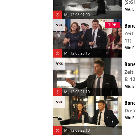
(S:6 
Mit
:
E
Mi, 12.08 01:00
Bone
TIPP
Zeit
11)
Mit
:
E
Mi, 12.08 20:15
Bone
Zeit
E: 12
Mit
:
E
Mi, 12.08 21:10
Bone
Die
Mit
:
E
Mi, 12.08 22:10