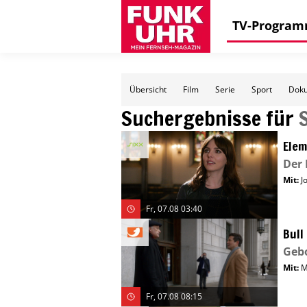
TV-Progra
Übersicht
Film
Serie
Sport
Doku
Suchergebnisse für
Elem
Der 
Mit
:
J
Fr, 07.08 03:40
Bull
Gebo
Mit
:
M
Fr, 07.08 08:15