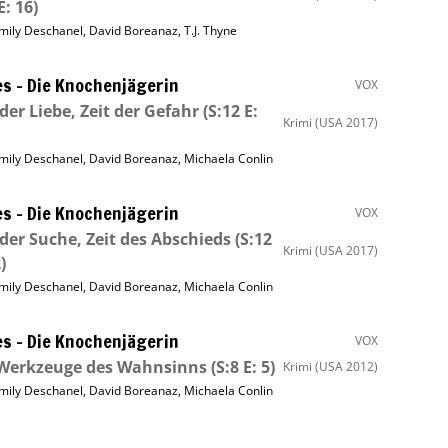
E: 16)
mily Deschanel
,
David Boreanaz
,
T.J. Thyne
s – Die Knochenjägerin
VOX
 der Liebe, Zeit der Gefahr
(S:12 E:
Krimi
(USA 2017)
mily Deschanel
,
David Boreanaz
,
Michaela Conlin
s – Die Knochenjägerin
VOX
 der Suche, Zeit des Abschieds
(S:12
Krimi
(USA 2017)
)
mily Deschanel
,
David Boreanaz
,
Michaela Conlin
s – Die Knochenjägerin
VOX
 Werkzeuge des Wahnsinns
(S:8 E: 5)
Krimi
(USA 2012)
mily Deschanel
,
David Boreanaz
,
Michaela Conlin