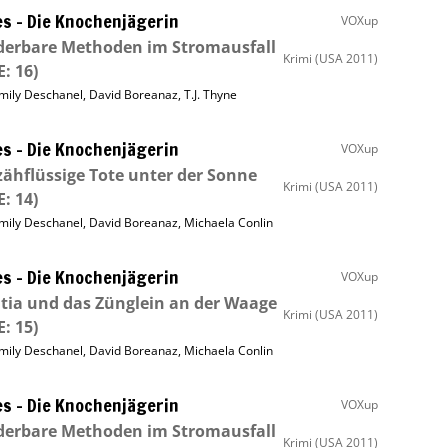
s – Die Knochenjägerin
VOXup
derbare Methoden im Stromausfall
Krimi
(USA 2011)
E: 16)
mily Deschanel
,
David Boreanaz
,
T.J. Thyne
s – Die Knochenjägerin
VOXup
zähflüssige Tote unter der Sonne
Krimi
(USA 2011)
E: 14)
mily Deschanel
,
David Boreanaz
,
Michaela Conlin
s – Die Knochenjägerin
VOXup
itia und das Zünglein an der Waage
Krimi
(USA 2011)
E: 15)
mily Deschanel
,
David Boreanaz
,
Michaela Conlin
s – Die Knochenjägerin
VOXup
derbare Methoden im Stromausfall
Krimi
(USA 2011)