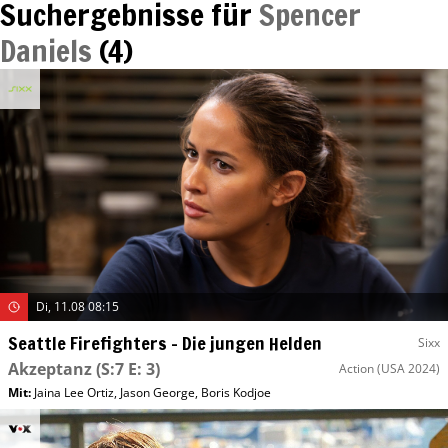
Suchergebnisse für
Spencer
Daniels
(
4
)
Di, 11.08 08:15
Seattle Firefighters – Die jungen Helden
Sixx
Akzeptanz
(S:7 E: 3)
Action
(USA 2024)
Mit
:
Jaina Lee Ortiz
,
Jason George
,
Boris Kodjoe