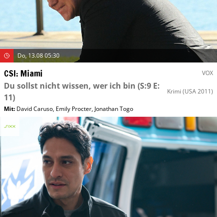
Do, 13.08 05:30
CSI: Miami
VOX
Du sollst nicht wissen, wer ich bin
(S:9 E:
Krimi
(USA 2011)
11)
Mit
:
David Caruso
,
Emily Procter
,
Jonathan Togo