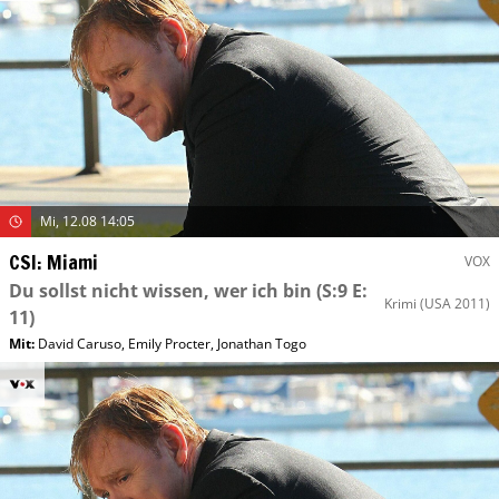
Mi, 12.08 14:05
CSI: Miami
VOX
Du sollst nicht wissen, wer ich bin
(S:9 E:
Krimi
(USA 2011)
11)
Mit
:
David Caruso
,
Emily Procter
,
Jonathan Togo