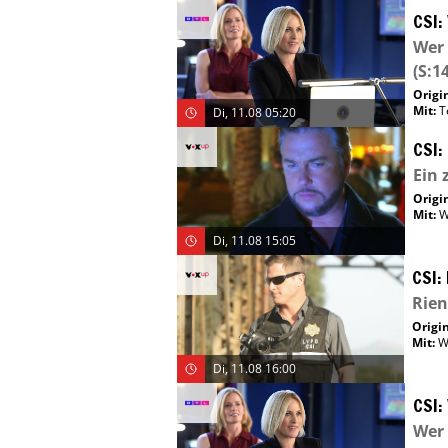
CSI:
Wer 
(S:14
Origin
Mit
:
T
Di, 11.08 05:20
CSI:
Ein 
Origin
Mit
:
W
Di, 11.08 15:05
CSI:
Rien
Origin
Mit
:
W
Di, 11.08 16:00
CSI:
Wer 