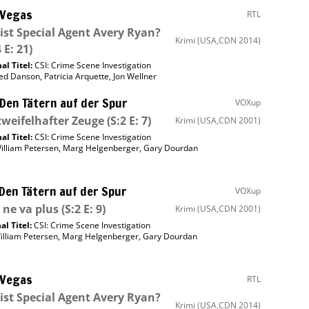
 Vegas
RTL
ist Special Agent Avery Ryan?
Krimi
(USA,CDN 2014)
 E: 21)
al Titel:
CSI: Crime Scene Investigation
ed Danson
,
Patricia Arquette
,
Jon Wellner
 Den Tätern auf der Spur
VOXup
zweifelhafter Zeuge
(S:2 E: 7)
Krimi
(USA,CDN 2001)
al Titel:
CSI: Crime Scene Investigation
illiam Petersen
,
Marg Helgenberger
,
Gary Dourdan
 Den Tätern auf der Spur
VOXup
 ne va plus
(S:2 E: 9)
Krimi
(USA,CDN 2001)
al Titel:
CSI: Crime Scene Investigation
illiam Petersen
,
Marg Helgenberger
,
Gary Dourdan
 Vegas
RTL
ist Special Agent Avery Ryan?
Krimi
(USA,CDN 2014)