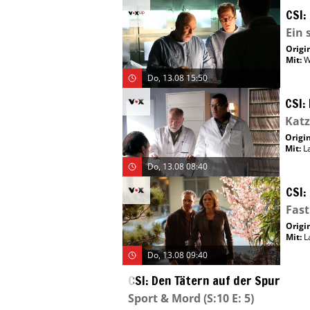
CSI:
Ein 
Origin
Mit
:
W
Do, 13.08 15:50
CSI:
Kat
Origin
Mit
:
L
Do, 13.08 08:40
CSI:
Fast
Origin
Mit
:
L
Do, 13.08 09:40
CSI: Den Tätern auf der Spur
Sport & Mord
(S:10 E: 5)