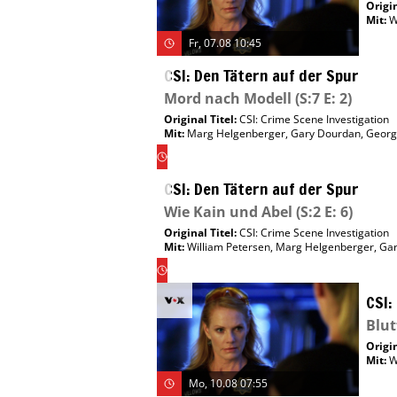
Origin
Mit
:
W
Fr, 07.08 10:45
CSI: Den Tätern auf der Spur
Mord nach Modell
(S:7 E: 2)
Original Titel:
CSI: Crime Scene Investigation
Mit
:
Marg Helgenberger
,
Gary Dourdan
,
Georg
So,
09.08
22:00
CSI: Den Tätern auf der Spur
Wie Kain und Abel
(S:2 E: 6)
Original Titel:
CSI: Crime Scene Investigation
Mit
:
William Petersen
,
Marg Helgenberger
,
Gar
Mo,
10.08
16:00
CSI:
Blut
Origin
Mit
:
W
Mo, 10.08 07:55