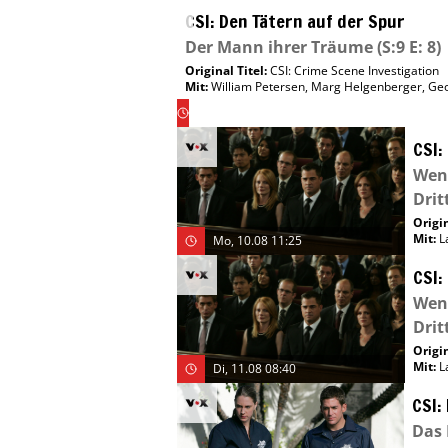
CSI: Den Tätern auf der Spur
Der Mann ihrer Träume
(S:9 E: 8)
Original Titel:
CSI: Crime Scene Investigation
Mit
:
William Petersen
,
Marg Helgenberger
,
Geo
Mo,
10.08
09:40
CSI:
Wenn
Drit
Origin
Mit
:
L
Mo, 10.08 11:25
CSI:
Wenn
Drit
Origin
Mit
:
L
Di, 11.08 08:40
CSI:
Das 