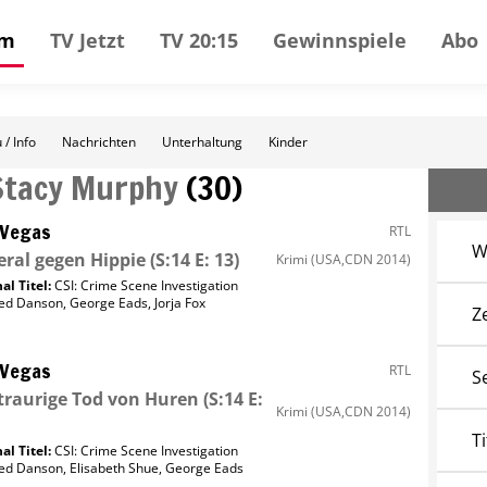
mm
TV Jetzt
TV 20:15
Gewinnspiele
Abo
 / Info
Nachrichten
Unterhaltung
Kinder
Stacy Murphy
(
30
)
 Vegas
RTL
W
ral gegen Hippie
(S:14 E: 13)
Krimi
(USA,CDN 2014)
al Titel:
CSI: Crime Scene Investigation
ed Danson
,
George Eads
,
Jorja Fox
Z
 Vegas
RTL
S
traurige Tod von Huren
(S:14 E:
Krimi
(USA,CDN 2014)
Ti
al Titel:
CSI: Crime Scene Investigation
ed Danson
,
Elisabeth Shue
,
George Eads