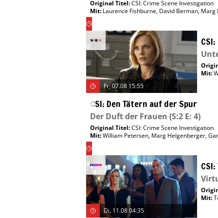
Original Titel:
CSI: Crime Scene Investigation
Mit
:
Laurence Fishburne
,
David Berman
,
Marg 
Do,
13.08
11:25
CSI:
Unt
Origin
Mit
:
W
Fr, 07.08 15:55
CSI: Den Tätern auf der Spur
Der Duft der Frauen
(S:2 E: 4)
Original Titel:
CSI: Crime Scene Investigation
Mit
:
William Petersen
,
Marg Helgenberger
,
Gar
Mo,
10.08
15:05
CSI:
Virt
Origin
Mit
:
T
Di, 11.08 04:35