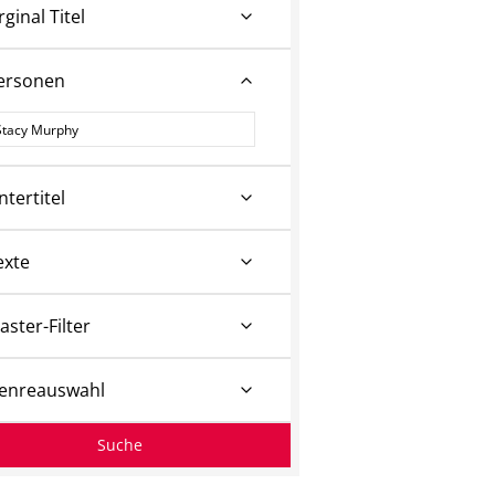
rginal Titel
ersonen
ersonen
ntertitel
exte
aster-Filter
enreauswahl
Suche