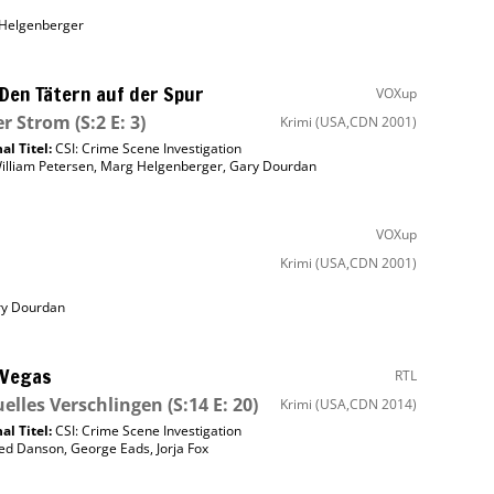
Helgenberger
 Den Tätern auf der Spur
VOXup
er Strom
(S:2 E: 3)
Krimi
(USA,CDN 2001)
al Titel:
CSI: Crime Scene Investigation
illiam Petersen
,
Marg Helgenberger
,
Gary Dourdan
VOXup
Krimi
(USA,CDN 2001)
y Dourdan
 Vegas
RTL
uelles Verschlingen
(S:14 E: 20)
Krimi
(USA,CDN 2014)
al Titel:
CSI: Crime Scene Investigation
ed Danson
,
George Eads
,
Jorja Fox