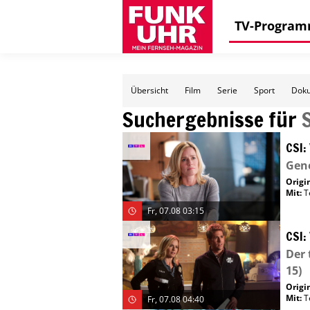
TV-Progra
Übersicht
Film
Serie
Sport
Doku
Suchergebnisse für
CSI:
Gene
Origin
Mit
:
T
Fr, 07.08 03:15
CSI:
Der 
15)
Origin
Mit
:
T
Fr, 07.08 04:40