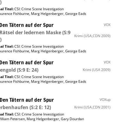
)
al Titel:
CSI: Crime Scene Investigation
aurence Fishburne
,
Marg Helgenberger
,
George Eads
 Den Tätern auf der Spur
VOX
Rätsel der ledernen Maske
(S:9
Krimi
(USA,CDN 2009)
)
al Titel:
CSI: Crime Scene Investigation
aurence Fishburne
,
Marg Helgenberger
,
George Eads
 Den Tätern auf der Spur
VOX
zengold
(S:9 E: 24)
Krimi
(USA 2009)
al Titel:
CSI: Crime Scene Investigation
aurence Fishburne
,
Marg Helgenberger
,
George Eads
 Den Tätern auf der Spur
VOXup
erbenhaufen
(S:2 E: 12)
Krimi
(USA,CDN 2001)
al Titel:
CSI: Crime Scene Investigation
illiam Petersen
,
Marg Helgenberger
,
Gary Dourdan