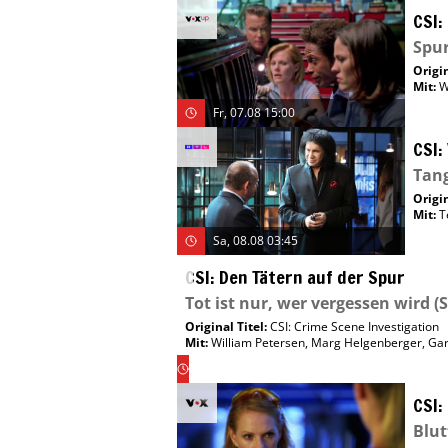
CSI:
Spur
Origin
Mit
:
W
Fr, 07.08 15:00
CSI:
Tan
Origin
Mit
:
T
Sa, 08.08 03:45
CSI: Den Tätern auf der Spur
Tot ist nur, wer vergessen wird
(S
Original Titel:
CSI: Crime Scene Investigation
Mit
:
William Petersen
,
Marg Helgenberger
,
Gar
Fr,
07.08
09:00
CSI:
Blut