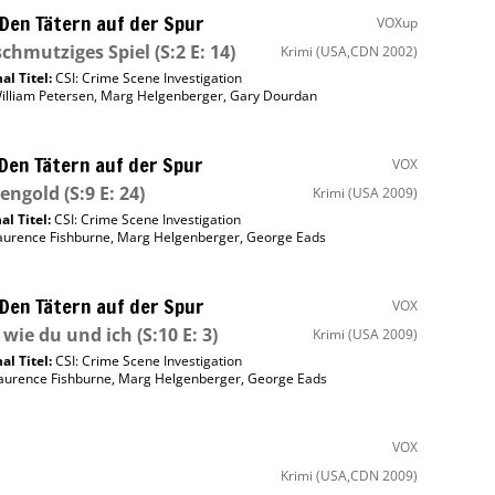
 Den Tätern auf der Spur
VOXup
schmutziges Spiel
(S:2 E: 14)
Krimi
(USA,CDN 2002)
al Titel:
CSI: Crime Scene Investigation
illiam Petersen
,
Marg Helgenberger
,
Gary Dourdan
 Den Tätern auf der Spur
VOX
zengold
(S:9 E: 24)
Krimi
(USA 2009)
al Titel:
CSI: Crime Scene Investigation
aurence Fishburne
,
Marg Helgenberger
,
George Eads
 Den Tätern auf der Spur
VOX
 wie du und ich
(S:10 E: 3)
Krimi
(USA 2009)
al Titel:
CSI: Crime Scene Investigation
aurence Fishburne
,
Marg Helgenberger
,
George Eads
VOX
Krimi
(USA,CDN 2009)