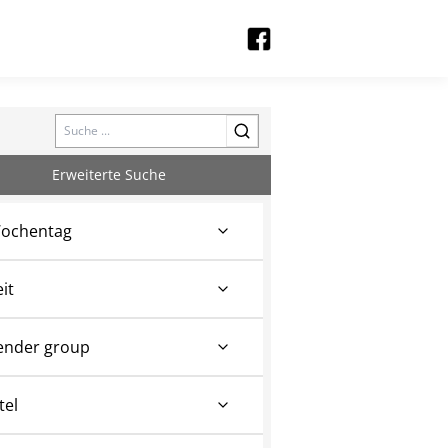
Search
Erweiterte Suche
ochentag
eit
ender group
tel