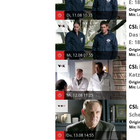
E: 18
Origin
Mit
:
L
Di, 11.08 10:35
CSI:
Das 
E: 18
Origin
Mit
:
L
Mi, 12.08 07:55
CSI:
Kat
Origin
Mit
:
L
Mi, 12.08 11:25
CSI:
Sch
Origin
Mit
:
W
Do, 13.08 14:55