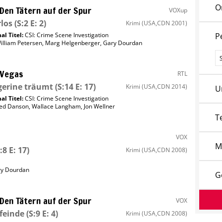
O
 Den Tätern auf der Spur
VOXup
los
(S:2 E: 2)
Krimi
(USA,CDN 2001)
al Titel:
CSI: Crime Scene Investigation
P
illiam Petersen
,
Marg Helgenberger
,
Gary Dourdan
P
 Vegas
RTL
gerine träumt
(S:14 E: 17)
Krimi
(USA,CDN 2014)
U
al Titel:
CSI: Crime Scene Investigation
ed Danson
,
Wallace Langham
,
Jon Wellner
T
VOX
M
:8 E: 17)
Krimi
(USA,CDN 2008)
y Dourdan
G
 Den Tätern auf der Spur
VOX
feinde
(S:9 E: 4)
Krimi
(USA,CDN 2008)