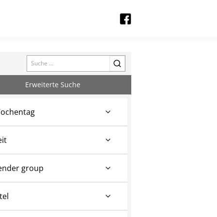
Search
Erweiterte Suche
ochentag
eit
ender group
tel