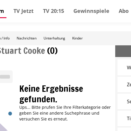
mm
TV Jetzt
TV 20:15
Gewinnspiele
Abo
 / Info
Nachrichten
Unterhaltung
Kinder
Stuart Cooke
(
0
)
W
Z
Keine Ergebnisse
gefunden.
S
Ups... Bitte prufen Sie Ihre Filterkategorie oder
geben Sie eine andere Suchephrase und
Ti
versuchen Sie es erneut.