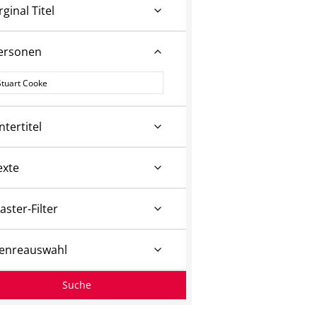
rginal Titel
ersonen
ersonen
ntertitel
exte
aster-Filter
enreauswahl
Suche